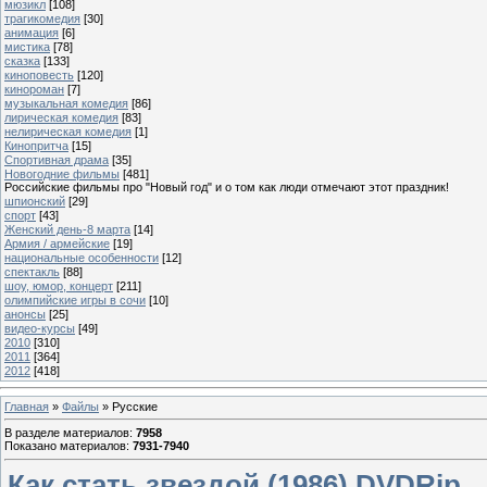
мюзикл
[108]
трагикомедия
[30]
анимация
[6]
мистика
[78]
сказка
[133]
киноповесть
[120]
кинороман
[7]
музыкальная комедия
[86]
лирическая комедия
[83]
нелирическая комедия
[1]
Кинопритча
[15]
Спортивная драма
[35]
Новогодние фильмы
[481]
Российские фильмы про "Новый год" и о том как люди отмечают этот праздник!
шпионский
[29]
спорт
[43]
Женский день-8 марта
[14]
Армия / армейские
[19]
национальные особенности
[12]
спектакль
[88]
шоу, юмор, концерт
[211]
олимпийские игры в сочи
[10]
анонсы
[25]
видео-курсы
[49]
2010
[310]
2011
[364]
2012
[418]
Главная
»
Файлы
» Русские
В разделе материалов
:
7958
Показано материалов
:
7931-7940
Как стать звездой (1986) DVDRip