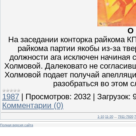
О
На заседании конторка райкома К
райкома партии якобы из-за тве
должности ага исключен начиная с
Холмовой. Далековато не согласивш
Холмовой подает получай апелляци
разобраться во этом сл
1987
|
Просмотров:
2032
|
Загрузок:
Комментарии (0)
1-10
11-20
...
7911-7920
7
Полная версия сайта