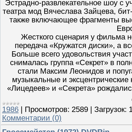
Эстрадно-развлекательное шоу с у
театра мод Вячеслава Зайцева, бит
также включающее фрагменты вы
Евр
Жесткого сценария у фильма не
передача «Кружатся диски», а в
Больше всего удовольствия участ
снималась группа «Секрет» в пол
стали Максим Леонидов и попуг
музыкальные и эксцентрические 
«Лицедеев» и «Секрета» рождались
1986
|
Просмотров:
2589
|
Загрузок:
Комментарии (0)
Гроссмейстер (1972) DVDRip