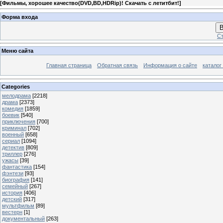
[
Фильмы, хорошее качество(DVD,BD,HDRip)! Скачать с летитбит!
]
Форма входа
В
Ст
Меню сайта
Главная страница
Обратная связь
Информация о сайте
каталог
Categories
мелодрама
[2218]
драма
[2373]
комедия
[1859]
боевик
[540]
приключения
[700]
криминал
[702]
военный
[658]
сериал
[1094]
детектив
[809]
триллер
[276]
ужасы
[39]
фантастика
[154]
фэнтези
[93]
биография
[141]
семейный
[267]
история
[406]
детский
[317]
мультфильм
[89]
вестерн
[1]
документальный
[263]