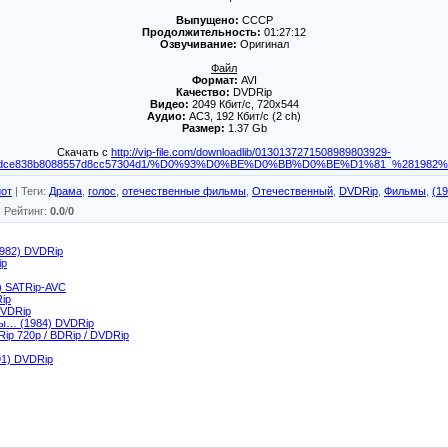
Выпущено:
СССР
Продолжительность:
01:27:12
Озвучивание:
Оригинал
Файл
Формат:
AVI
Качество:
DVDRip
Видео:
2049 Кбит/с, 720x544
Аудио:
AC3, 192 Кбит/с (2 ch)
Размер:
1.37 Gb
Скачать с
http://vip-file.com/downloadlib/0130137271508989803929-
f0dce838b8088557d8cc57304d1/%D0%93%D0%BE%D0%BB%D0%BE%D1%81_%281982%29.
от
|
Теги
:
Драма
,
голос
,
отечественные фильмы
,
Отечественный
,
DVDRip
,
Фильмы
,
(19
|
Рейтинг
:
0.0
/
0
1982) DVDRip
ip
) SATRip-AVC
ip
DVDRip
ы… (1984) DVDRip
ip 720p / BDRip / DVDRip
91) DVDRip