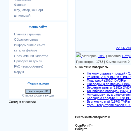
Фэнтези
шоу, юмор, концерт
шпионский
Меню сайта
Главная страница
Обратная связь
Информация о сайте
22556.2
каталог файлов
Обозначения качества...
Категория
:
1982
|
Добавил
:
Патри
Приобрести домен
Просмотров
:
1788
|
Комментарии
:
0
FAQ (вопрос/ответ)
> Похожие материалы:
Форум
Не могу сказать «прощай» (
Рэкетир (2007) BDRip / DVDR
Подсадной (2010) DVDRip
Форма входа
Наследница по прямой (1982
Бешеные деньги (1982) DVDR
Альпийская баллада (1965) 
Войти через uID
Аплодисменты, аплодисмент
Старая форма входа
Баллада о солдате (1959) BDR
Был месяц май (1970) TVRip
Сегодня посетили:
Урга - Территория любви (19
Всего комментариев
:
0
ComForm">
Войдите: