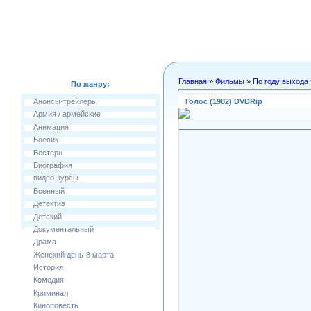
Главная
»
Фильмы
»
По году выхода
По жанру:
Голос (1982) DVDRip
Анонсы-трейлеры
Армия / армейские
Анимация
Боевик
Вестерн
Биография
видео-курсы
Военный
Детектив
Детский
Документальный
Драма
Женский день-8 марта
История
Комедия
Криминал
Киноповесть