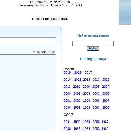
Пятница, 07.08.2026, 12:29
Вы вошли как
Гость
| Группа "
Гости
" |
RSS
Приветствую Вас
Гость
Найти по названию
28.06.2011, 16:32
По году выхода
Россия:
2019
2018
2017
2016
2015
2014
2013
2012
2011
2010
2009
2008
2007
2006
2005
2004
2003
2002
2001
2000
1999
1998
1997
1996
1995
1994
1993
1992
СССР:
1991
1990
1989
1988
1987
1986
1985
1984
1983
1982