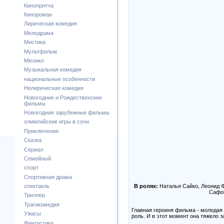
Кинопритча
Кинороман
Лирическая комедия
Мелодрама
Мистика
Мультфильм
Мюзикл
Музыкальная комедия
национальные особенности
Нелирическая комедия
Новогодние и Рождественские
фильмы
Новогодние зарубежные фильмы
олимпийские игры в сочи
Приключения
Сказка
Сериал
Семейный
спорт
Спортивная драма
В ролях:
Наталья Сайко, Леонид Ф
спектакль
Сафон
Триллер
Трагикомедия
Главная героиня фильма - молодая 
Ужасы
роль. И в этот момент она тяжело з
Фантастика