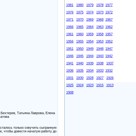
1981
1980
1979
1978
1977
1976
1975
1974
1973
1972
1971
1970
1969
1968
1967
1966
1965
1964
1963
1962
1961
1960
1959
1958
1957
1956
1955
1954
1953
1952
1951
1950
1949
1948
1947
1946
1945
1944
1943
1942
1941
1940
1939
1938
1937
1936
1935
1934
1933
1932
1931
1930
1928
1927
1926
1925
1924
1923
1915
1913
1908
 Бехтерев, Татьяна Лаврова, Елена
сатова
осталось только озвучить сыгранную
ое, чтобы довести начатую работу до