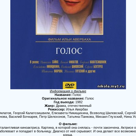
Информация о фильме
Название:
Голос
Оригинальное название:
Голос
Год выхода:
1982
Жанр:
Драма, отечественный
Режиссер:
Илья Авербах
илатов, Георгий Калатозишвили, Елизавета Никищихина, Всеволод Шиловский, Сергей
ова, Василий Бочкарев, Петр Шелохонов, Татьяна Панкова, Михаил Глузский, Нина У
О фильме:
талантливая киноактриса. Картина, в которой она снялась - почти закончена. Актрисе 
аболевает и попадает в больницу. Диагноз от неё скрывают. И она делает все возможн
конца.