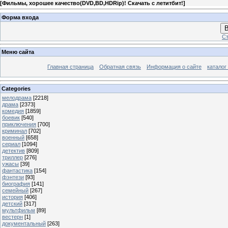
[
Фильмы, хорошее качество(DVD,BD,HDRip)! Скачать с летитбит!
]
Форма входа
В
Ст
Меню сайта
Главная страница
Обратная связь
Информация о сайте
каталог
Categories
мелодрама
[2218]
драма
[2373]
комедия
[1859]
боевик
[540]
приключения
[700]
криминал
[702]
военный
[658]
сериал
[1094]
детектив
[809]
триллер
[276]
ужасы
[39]
фантастика
[154]
фэнтези
[93]
биография
[141]
семейный
[267]
история
[406]
детский
[317]
мультфильм
[89]
вестерн
[1]
документальный
[263]