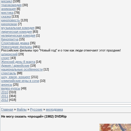
мюзикл
[108]
трагикомедия
[30]
анимация
[6]
мистика
[78]
сказка
[133]
киноповесть
[120]
кинороман
[7]
музыкальная комедия
[86]
лирическая комедия
[83]
нелирическая комедия
[1]
Кинопритча
[15]
Спортивная драма
[35]
Новогодние фильмы
[481]
Российские фильмы про "Новый год" и о том как люди отмечают этот праздник!
шпионский
[29]
спорт
[43]
Женский день-8 марта
[14]
Армия / армейские
[19]
национальные особенности
[12]
спектакль
[88]
шоу, юмор, концерт
[211]
олимпийские игры в сочи
[10]
анонсы
[25]
видео-курсы
[49]
2010
[310]
2011
[364]
2012
[418]
Главная
»
Файлы
»
Русские
»
мелодрама
Не могу сказать «прощай» (1982) DVDRip