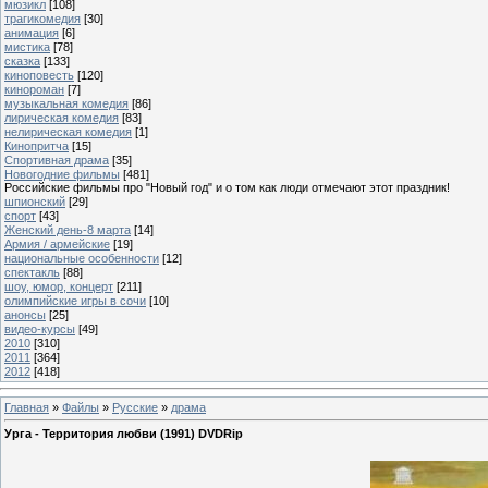
мюзикл
[108]
трагикомедия
[30]
анимация
[6]
мистика
[78]
сказка
[133]
киноповесть
[120]
кинороман
[7]
музыкальная комедия
[86]
лирическая комедия
[83]
нелирическая комедия
[1]
Кинопритча
[15]
Спортивная драма
[35]
Новогодние фильмы
[481]
Российские фильмы про "Новый год" и о том как люди отмечают этот праздник!
шпионский
[29]
спорт
[43]
Женский день-8 марта
[14]
Армия / армейские
[19]
национальные особенности
[12]
спектакль
[88]
шоу, юмор, концерт
[211]
олимпийские игры в сочи
[10]
анонсы
[25]
видео-курсы
[49]
2010
[310]
2011
[364]
2012
[418]
Главная
»
Файлы
»
Русские
»
драма
Урга - Территория любви (1991) DVDRip