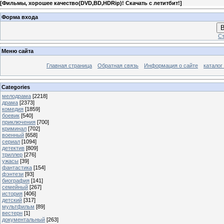
[
Фильмы, хорошее качество(DVD,BD,HDRip)! Скачать с летитбит!
]
Форма входа
В
Ст
Меню сайта
Главная страница
Обратная связь
Информация о сайте
каталог
Categories
мелодрама
[2218]
драма
[2373]
комедия
[1859]
боевик
[540]
приключения
[700]
криминал
[702]
военный
[658]
сериал
[1094]
детектив
[809]
триллер
[276]
ужасы
[39]
фантастика
[154]
фэнтези
[93]
биография
[141]
семейный
[267]
история
[406]
детский
[317]
мультфильм
[89]
вестерн
[1]
документальный
[263]