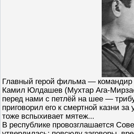
Главный герой фильма — командир 
Камил Юлдашев (Мухтар Ага-Мирзае
перед нами с петлёй на шее — триб
приговорил его к смертной казни за
тоже вспыхивает мятеж...
В республике провозглашается Совет
утвердилась: повсюду заговоры, вре