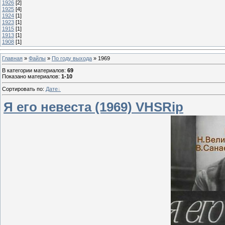
1926
[2]
1925
[4]
1924
[1]
1923
[1]
1915
[1]
1913
[1]
1908
[1]
Главная
»
Файлы
»
По году выхода
» 1969
В категории материалов
:
69
Показано материалов
:
1-10
Сортировать по
:
Дате
Я его невеста (1969) VHSRip