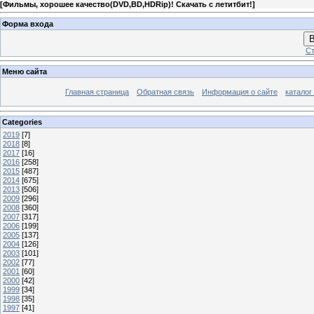
[
Фильмы, хорошее качество(DVD,BD,HDRip)! Скачать с летитбит!
]
Форма входа
В
Ст
Меню сайта
Главная страница
Обратная связь
Информация о сайте
каталог
Categories
2019
[7]
2018
[8]
2017
[16]
2016
[258]
2015
[487]
2014
[675]
2013
[506]
2009
[296]
2008
[360]
2007
[317]
2006
[199]
2005
[137]
2004
[126]
2003
[101]
2002
[77]
2001
[60]
2000
[42]
1999
[34]
1998
[35]
1997
[41]