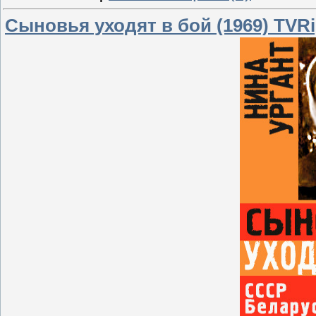
Сыновья уходят в бой (1969) TVR