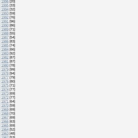
1996
[20]
1995
[33]
1994
[32]
1993
[59]
1992
[76]
1991
[96]
1990
[86]
1989
[71]
1988
[55]
1987
[54]
1986
[83]
1985
[74]
1984
[66]
1983
[92]
1982
[87]
1981
[87]
1980
[78]
1979
[99]
1978
[94]
1977
[79]
1976
[80]
1975
[71]
1974
[77]
1973
[69]
1972
[77]
1971
[64]
1970
[59]
1969
[69]
1968
[70]
1967
[69]
1966
[63]
1965
[69]
1964
[52]
1963
[48]
1962
[53]