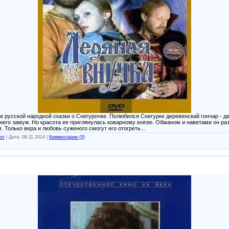
русской народной сказки о Снегурочке. Полюбился Снегурке деревенский гончар - да 
него замуж. Но красота ее приглянулась коварному князю. Обманом и наветами он ра
 Только вера и любовь суженого смогут его отогреть...
от
|
Дата:
08.11.2014
|
Комментарии (0)