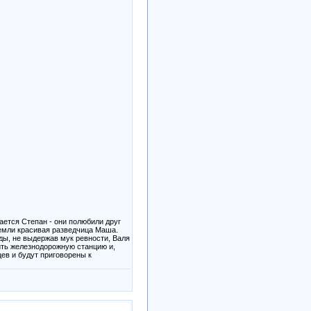
ается Степан - они полюбили друг
земли красивая разведчица Маша.
ы, не выдержав мук ревности, Валя
тить железнодорожную станцию и,
ев и будут приговорены к