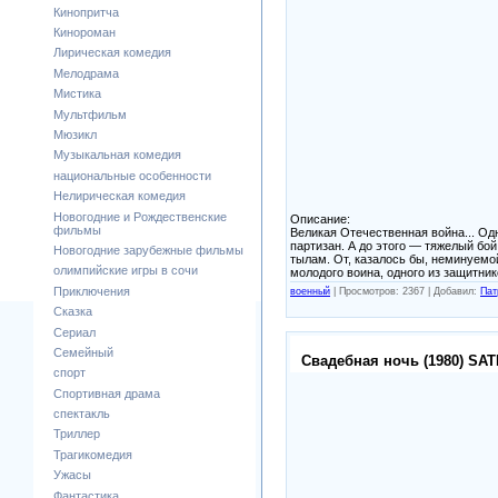
Кинопритча
Кинороман
Лирическая комедия
Мелодрама
Мистика
Мультфильм
Мюзикл
Музыкальная комедия
национальные особенности
Нелирическая комедия
Новогодние и Рождественские
Описание:
фильмы
Великая Отечественная война... Од
партизан. А до этого — тяжелый бо
Новогодние зарубежные фильмы
тылам. От, казалось бы, неминуемо
олимпийские игры в сочи
молодого воина, одного из защитни
Приключения
военный
|
Просмотров: 2367 |
Добавил:
Пат
Сказка
Сериал
Семейный
Свадебная ночь (1980) SAT
спорт
Спортивная драма
спектакль
Триллер
Трагикомедия
Ужасы
Фантастика