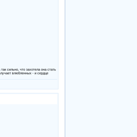
так сильно, что захотела она стать
злучает влюбленных - и сердце