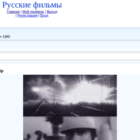
Русские фильмы
Главная
|
Мой профиль
|
Выход
|
Регистрация
|
Вход
» 1980
ip