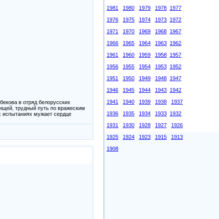
1981
1980
1979
1978
1977
1976
1975
1974
1973
1972
1971
1970
1969
1968
1967
1966
1965
1964
1963
1962
1961
1960
1959
1958
1957
1956
1955
1954
1953
1952
1951
1950
1949
1948
1947
1946
1945
1944
1943
1942
1941
1940
1939
1938
1937
бекова в отряд белорусских
рищей, трудный путь по вражеским
1936
1935
1934
1933
1932
х испытаниях мужает сердце
1931
1930
1928
1927
1926
1925
1924
1923
1915
1913
1908