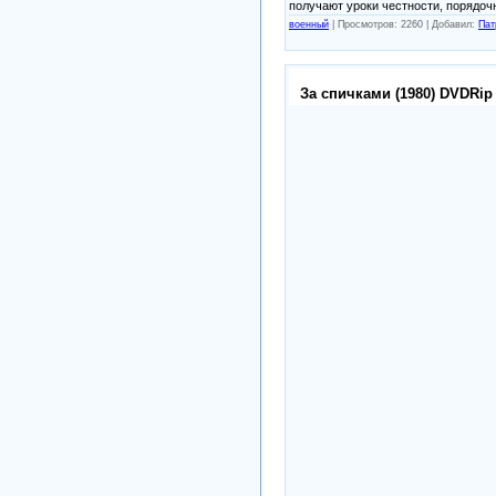
получают уроки честности, порядоч
военный
|
Просмотров: 2260 |
Добавил:
Пат
За спичками (1980) DVDRip