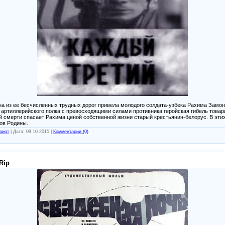
на из ее бесчисленных трудных дорог привела молодого солдата-узбека Рахима Замон
й артиллерийского полка с превосходящими силами противника геройская гибель това
й смерти спасает Рахима ценой собственной жизни старый крестьянин-белорус. В эти
ков Родины.
риот
|
Дата:
09.10.2015
|
Комментарии (0)
Rip