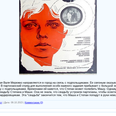
ная Валя Мережко направляется в город на связь с подпольщиками. Ее связным оказыв
а. В партизанский отряд для выполнения особо важного задания прибывает с большой 
у с подпольщиками. Временами ей кажется, что Степан может полюбить Машу. Однажд
 свадьбу Степана и Маши. Она не знала, что свадьбу устроили партизаны, чтобы осве
рдировщикам. Эта "свадьба" закончится тем, что Маша и Степан попадут в руки немц
от
|
Дата:
09.10.2015
|
Комментарии (0)