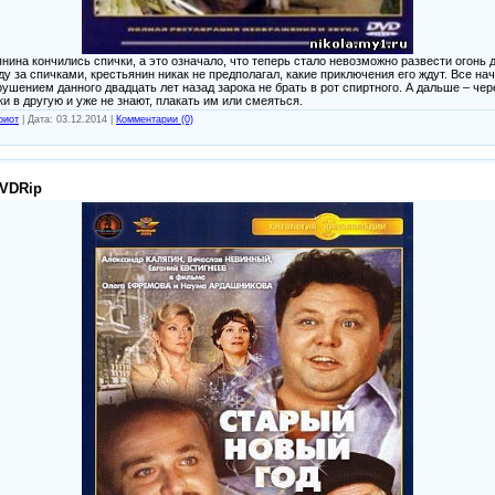
нина кончились спички, а это означало, что теперь стало невозможно развести огонь 
 за спичками, крестьянин никак не предполагал, какие приключения его ждут. Все на
ушением данного двадцать лет назад зарока не брать в рот спиртного. А дальше – че
и в другую и уже не знают, плакать им или смеяться.
риот
|
Дата:
03.12.2014
|
Комментарии (0)
DVDRip