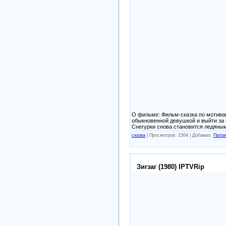
О фильме: Фильм-сказка по мотивам 
обыкновенной девушкой и выйти за 
Снегурки снова становится ледяным.
сказка
|
Просмотров: 2364 |
Добавил:
Патри
Зигзаг (1980) IPTVRip