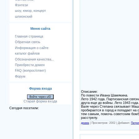
Фэнтези
шоу, юмор, концерт
шпионский
Меню сайта
Главная страница
Обратная связь
Информация о сайте
каталог файлов
Обозначения качества...
Приобрести домен
FAQ (вопрос/ответ)
Форум
Форма входа
Описание:
По повести Ивана Шамякина.
Войти через uID
Лето 1942 года. Партизанская связ
Старая форма входа
друга еще до войны. Лето 1943 год
Валя через Степана связывает Маш
Сегодня посетили:
пробирается в город и попадает на
тем самым, помочь советским бомба
расстрелу.
драма
|
Просмотров: 2002 |
Добавил:
Патри