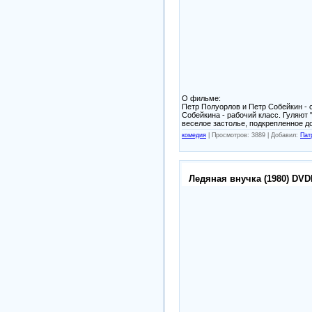
О фильме:
Петр Полуорлов и Петр Собейкин - 
Собейкина - рабочий класс. Гуляют "
веселое застолье, подкрепленное д
комедия
|
Просмотров: 3889 |
Добавил:
Пат
Ледяная внучка (1980) DVD