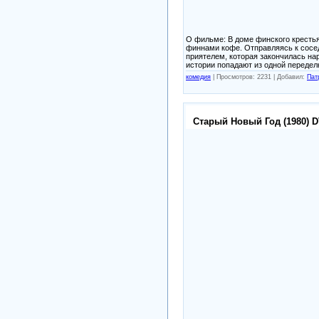
О фильме:
В доме финского крестья
финнами кофе. Отправляясь к соседу
приятелем, которая закончилась нар
истории попадают из одной переделк
комедия
|
Просмотров: 2231 |
Добавил:
Пат
Старый Новый Год (1980) 