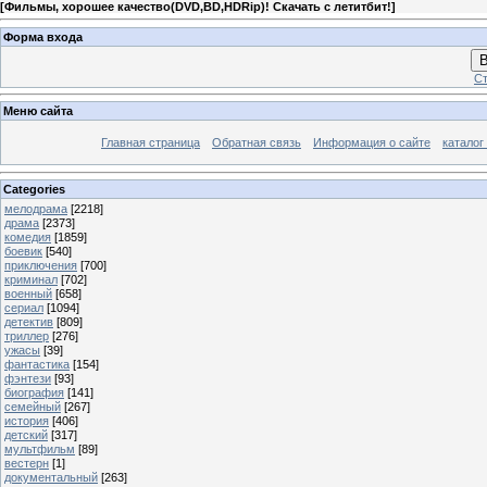
[
Фильмы, хорошее качество(DVD,BD,HDRip)! Скачать с летитбит!
]
Форма входа
В
Ст
Меню сайта
Главная страница
Обратная связь
Информация о сайте
каталог
Categories
мелодрама
[2218]
драма
[2373]
комедия
[1859]
боевик
[540]
приключения
[700]
криминал
[702]
военный
[658]
сериал
[1094]
детектив
[809]
триллер
[276]
ужасы
[39]
фантастика
[154]
фэнтези
[93]
биография
[141]
семейный
[267]
история
[406]
детский
[317]
мультфильм
[89]
вестерн
[1]
документальный
[263]