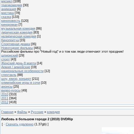
мюзикл
[108]
трагикомедия
[30]
анимация
[6]
мистика
[78]
сказка
[133]
киноповесть
[120]
кинороман
[7]
музыкальная комедия
[86]
лирическая комедия
[83]
нелирическая комедия
[1]
Кинопритча
[15]
Спортивная драма
[35]
Новогодние фильмы
[481]
Российские фильмы про "Новый год" и о том как люди отмечают этот праздник!
шпионский
[29]
спорт
[43]
Женский день-8 марта
[14]
Армия / армейские
[19]
национальные особенности
[12]
спектакль
[88]
шоу, юмор, концерт
[211]
олимпийские игры в сочи
[10]
анонсы
[25]
видео-курсы
[49]
2010
[310]
2011
[364]
2012
[418]
Главная
»
Файлы
»
Русские
»
комедия
Любовь в большом городе 2 (2010) DVDRip
[ ·
Скачать удаленно
(1.37gb) ]