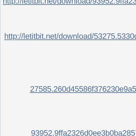
http://letitbit.net/download
http://letitbit.net/download
27585.260d45586f37623
93952.9ffa2326d0ee3b0