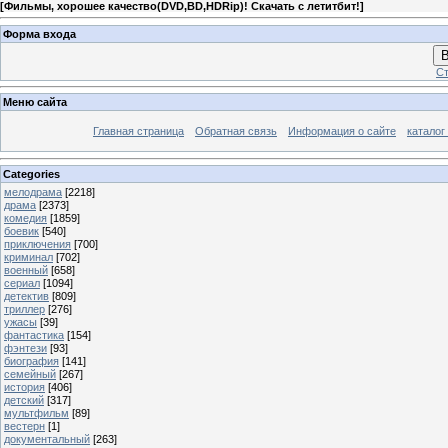
[
Фильмы, хорошее качество(DVD,BD,HDRip)! Скачать с летитбит!
]
Форма входа
В
Ст
Меню сайта
Главная страница
Обратная связь
Информация о сайте
каталог
Categories
мелодрама
[2218]
драма
[2373]
комедия
[1859]
боевик
[540]
приключения
[700]
криминал
[702]
военный
[658]
сериал
[1094]
детектив
[809]
триллер
[276]
ужасы
[39]
фантастика
[154]
фэнтези
[93]
биография
[141]
семейный
[267]
история
[406]
детский
[317]
мультфильм
[89]
вестерн
[1]
документальный
[263]