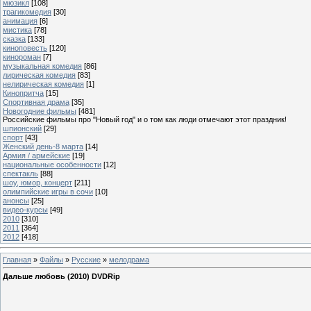
мюзикл
[108]
трагикомедия
[30]
анимация
[6]
мистика
[78]
сказка
[133]
киноповесть
[120]
кинороман
[7]
музыкальная комедия
[86]
лирическая комедия
[83]
нелирическая комедия
[1]
Кинопритча
[15]
Спортивная драма
[35]
Новогодние фильмы
[481]
Российские фильмы про "Новый год" и о том как люди отмечают этот праздник!
шпионский
[29]
спорт
[43]
Женский день-8 марта
[14]
Армия / армейские
[19]
национальные особенности
[12]
спектакль
[88]
шоу, юмор, концерт
[211]
олимпийские игры в сочи
[10]
анонсы
[25]
видео-курсы
[49]
2010
[310]
2011
[364]
2012
[418]
Главная
»
Файлы
»
Русские
»
мелодрама
Дальше любовь (2010) DVDRip