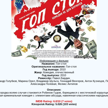
Информация о фильме
Название:
Гоп-стоп
Оригинальное название:
Гоп-стоп
Год выхода:
2010
Жанр:
Комедия, отечественный
Год выпуска:
2010
Режиссёр:
Павел Бардин
ндр Голубков, Марина Орел, Владимир Шульга, Геннадий Венгеров, Антон Кузнецов, П
Александра Полевая, Феликс Антипов
Описание:
 городка волею случая становится Робином Гудом, борющимся с местечковой коррупци
ая криминальная комедия с элементами абсурда, навеянная классическими народным
IMDB Rating: 6.0/10 (7 votes)
Kinopoisk Rating: 5.026 (103 votes)