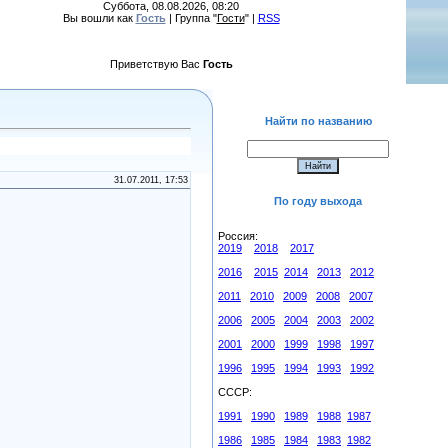
Суббота, 08.08.2026, 08:20
Вы вошли как
Гость
| Группа "
Гости
" |
RSS
Приветствую Вас
Гость
Найти по названию
31.07.2011, 17:53
По году выхода
Россия:
2019
2018
2017
2016
2015
2014
2013
2012
2011
2010
2009
2008
2007
2006
2005
2004
2003
2002
2001
2000
1999
1998
1997
1996
1995
1994
1993
1992
СССР:
1991
1990
1989
1988
1987
1986
1985
1984
1983
1982