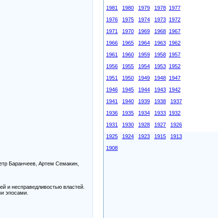
1981
1980
1979
1978
1977
1976
1975
1974
1973
1972
1971
1970
1969
1968
1967
1966
1965
1964
1963
1962
1961
1960
1959
1958
1957
1956
1955
1954
1953
1952
1951
1950
1949
1948
1947
1946
1945
1944
1943
1942
1941
1940
1939
1938
1937
1936
1935
1934
1933
1932
1931
1930
1928
1927
1926
1925
1924
1923
1915
1913
1908
етр Баранчеев, Артем Семакин,
ей и несправедливостью властей.
и эпосами.