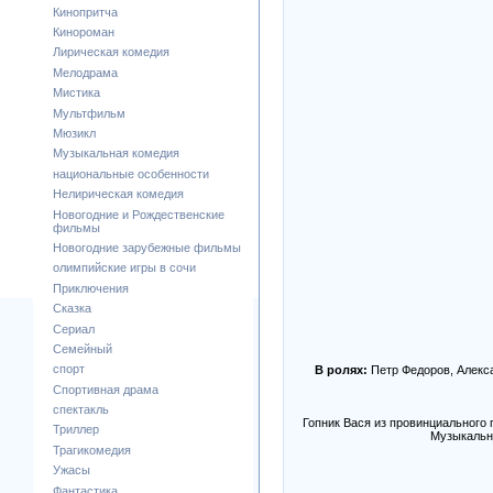
Кинопритча
Кинороман
Лирическая комедия
Мелодрама
Мистика
Мультфильм
Мюзикл
Музыкальная комедия
национальные особенности
Нелирическая комедия
Новогодние и Рождественские
фильмы
Новогодние зарубежные фильмы
олимпийские игры в сочи
Приключения
Сказка
Сериал
Семейный
спорт
В ролях:
Петр Федоров, Алекса
Спортивная драма
спектакль
Гопник Вася из провинциального
Триллер
Музыкальн
Трагикомедия
Ужасы
Фантастика