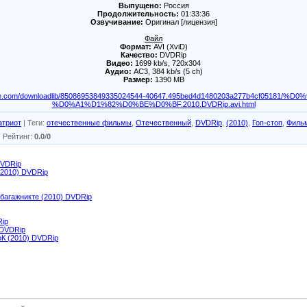
Выпущено:
Россия
Продолжительность:
01:33:36
Озвучивание:
Оригинал [лицензия]
Файл
Формат:
AVI (XviD)
Качество:
DVDRip
Видео:
1699 kb/s, 720x304
Аудио:
AC3, 384 kb/s (5 ch)
Размер:
1390 MB
p-file.com/downloadlib/85086953849335024544-40647.495bed4d1480203a277b4cf05181
%D0%A1%D1%82%D0%BE%D0%BF.2010.DVDRip.avi.html
атриот
|
Теги
:
отечественные фильмы
,
Отечественный
,
DVDRip
,
(2010)
,
Гоп-стоп
,
Филь
|
Рейтинг
:
0.0
/
0
DVDRip
(2010) DVDRip
 багажникте (2010) DVDRip
Rip
 DVDRip
оК (2010) DVDRip