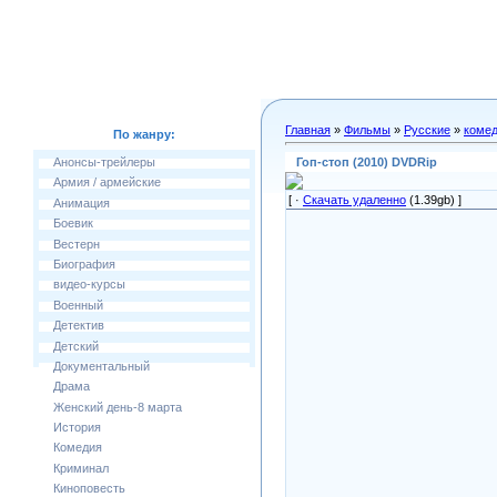
Главная
»
Фильмы
»
Русские
»
коме
По жанру:
Гоп-стоп (2010) DVDRip
Анонсы-трейлеры
Армия / армейские
[ ·
Скачать удаленно
(1.39gb) ]
Анимация
Боевик
Вестерн
Биография
видео-курсы
Военный
Детектив
Детский
Документальный
Драма
Женский день-8 марта
История
Комедия
Криминал
Киноповесть