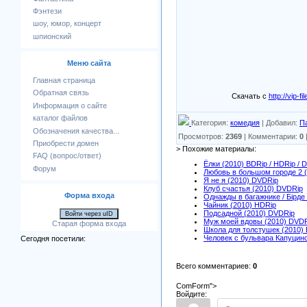
Фэнтези
шоу, юмор, концерт
шпионский
Меню сайта
Главная страница
Обратная связь
Скачать с
http://vi
Информация о сайте
каталог файлов
Категория
:
комедия
|
Добавил
:
П
Обозначения качества...
Просмотров
:
2369
|
Комментарии
:
0
Приобрести домен
> Похожие материалы:
FAQ (вопрос/ответ)
Ёлки (2010) BDRip / HDRip / 
Форум
Любовь в большом городе 2 
Я не я (2010) DVDRip
Клуб счастья (2010) DVDRip
Форма входа
Однажды в багажнике / Бірде
Чайник (2010) HDRip
Подсадной (2010) DVDRip
Войти через uID
Муж моей вдовы (2010) DVD
Старая форма входа
Школа для толстушек (2010)
Человек с бульвара Капуцин
Сегодня посетили:
Всего комментариев
:
0
ComForm">
Войдите: