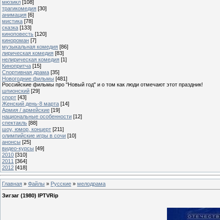
мюзикл
[108]
трагикомедия
[30]
анимация
[6]
мистика
[78]
сказка
[133]
киноповесть
[120]
кинороман
[7]
музыкальная комедия
[86]
лирическая комедия
[83]
нелирическая комедия
[1]
Кинопритча
[15]
Спортивная драма
[35]
Новогодние фильмы
[481]
Российские фильмы про "Новый год" и о том как люди отмечают этот праздник!
шпионский
[29]
спорт
[43]
Женский день-8 марта
[14]
Армия / армейские
[19]
национальные особенности
[12]
спектакль
[88]
шоу, юмор, концерт
[211]
олимпийские игры в сочи
[10]
анонсы
[25]
видео-курсы
[49]
2010
[310]
2011
[364]
2012
[418]
Главная
»
Файлы
»
Русские
»
мелодрама
Зигзаг (1980) IPTVRip