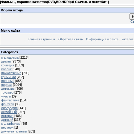
[
Фильмы, хорошее качество(DVD,BD,HDRip)! Скачать с летитбит!
]
Форма входа
В
Ст
Меню сайта
Главная страница
Обратная связь
Информация о сайте
каталог
Categories
мелодрама
[2218]
драма
[2373]
комедия
[1859]
боевик
[540]
приключения
[700]
криминал
[702]
военный
[658]
сериал
[1094]
детектив
[809]
триллер
[276]
ужасы
[39]
фантастика
[154]
фэнтези
[93]
биография
[141]
семейный
[267]
история
[406]
детский
[317]
мультфильм
[89]
вестерн
[1]
документальный
[263]