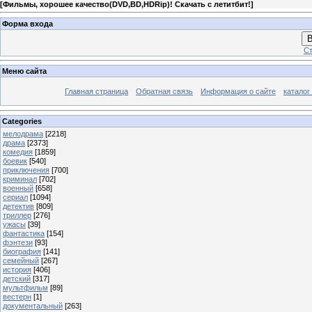
[
Фильмы, хорошее качество(DVD,BD,HDRip)! Скачать с летитбит!
]
Форма входа
В
Ст
Меню сайта
Главная страница
Обратная связь
Информация о сайте
каталог
Categories
мелодрама
[2218]
драма
[2373]
комедия
[1859]
боевик
[540]
приключения
[700]
криминал
[702]
военный
[658]
сериал
[1094]
детектив
[809]
триллер
[276]
ужасы
[39]
фантастика
[154]
фэнтези
[93]
биография
[141]
семейный
[267]
история
[406]
детский
[317]
мультфильм
[89]
вестерн
[1]
документальный
[263]