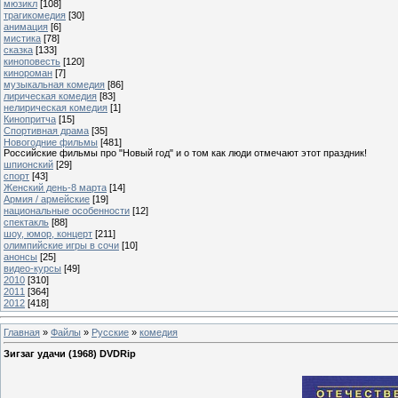
мюзикл
[108]
трагикомедия
[30]
анимация
[6]
мистика
[78]
сказка
[133]
киноповесть
[120]
кинороман
[7]
музыкальная комедия
[86]
лирическая комедия
[83]
нелирическая комедия
[1]
Кинопритча
[15]
Спортивная драма
[35]
Новогодние фильмы
[481]
Российские фильмы про "Новый год" и о том как люди отмечают этот праздник!
шпионский
[29]
спорт
[43]
Женский день-8 марта
[14]
Армия / армейские
[19]
национальные особенности
[12]
спектакль
[88]
шоу, юмор, концерт
[211]
олимпийские игры в сочи
[10]
анонсы
[25]
видео-курсы
[49]
2010
[310]
2011
[364]
2012
[418]
Главная
»
Файлы
»
Русские
»
комедия
Зигзаг удачи (1968) DVDRip