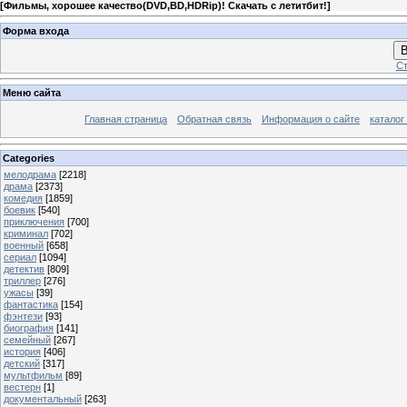
[
Фильмы, хорошее качество(DVD,BD,HDRip)! Скачать с летитбит!
]
Форма входа
В
Ст
Меню сайта
Главная страница
Обратная связь
Информация о сайте
каталог
Categories
мелодрама
[2218]
драма
[2373]
комедия
[1859]
боевик
[540]
приключения
[700]
криминал
[702]
военный
[658]
сериал
[1094]
детектив
[809]
триллер
[276]
ужасы
[39]
фантастика
[154]
фэнтези
[93]
биография
[141]
семейный
[267]
история
[406]
детский
[317]
мультфильм
[89]
вестерн
[1]
документальный
[263]