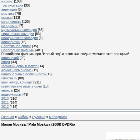
мюзикл
[108]
трагикомедия
[30]
анимация
[6]
мистика
[78]
сказка
[133]
киноповесть
[120]
кинороман
[7]
музыкальная комедия
[86]
лирическая комедия
[83]
нелирическая комедия
[1]
Кинопритча
[15]
Спортивная драма
[35]
Новогодние фильмы
[481]
Российские фильмы про "Новый год" и о том как люди отмечают этот праздник!
шпионский
[29]
спорт
[43]
Женский день-8 марта
[14]
Армия / армейские
[19]
национальные особенности
[12]
спектакль
[88]
шоу, юмор, концерт
[211]
олимпийские игры в сочи
[10]
анонсы
[25]
видео-курсы
[49]
2010
[310]
2011
[364]
2012
[418]
Главная
»
Файлы
»
Русские
»
мелодрама
Малая Москва / Mala Moskwa (2008) DVDRip