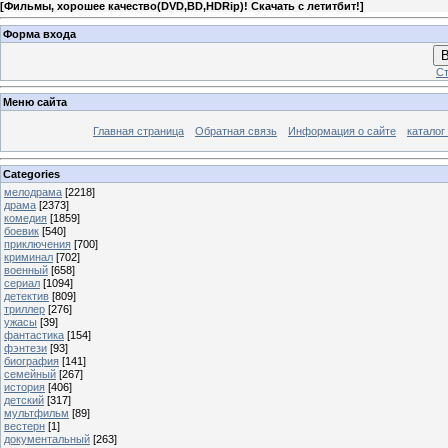
[
Фильмы, хорошее качество(DVD,BD,HDRip)! Скачать с летитбит!
]
Форма входа
В
Ст
Меню сайта
Главная страница
Обратная связь
Информация о сайте
каталог
Categories
мелодрама
[2218]
драма
[2373]
комедия
[1859]
боевик
[540]
приключения
[700]
криминал
[702]
военный
[658]
сериал
[1094]
детектив
[809]
триллер
[276]
ужасы
[39]
фантастика
[154]
фэнтези
[93]
биография
[141]
семейный
[267]
история
[406]
детский
[317]
мультфильм
[89]
вестерн
[1]
документальный
[263]