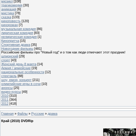
мюзикл
[108]
трагикомедия
[30]
анимация
[6]
мистика
[78]
сказка
[133]
киноповесть
[120]
кинороман
[7]
музыкальная комедия
[86]
лирическая комедия
[83]
нелирическая комедия
[1]
Кинопритча
[15]
Спортивная драма
[35]
Новогодние фильмы
[481]
Российские фильмы про "Новый год" и о том как люди отмечают этот праздник!
шпионский
[29]
спорт
[43]
Женский день-8 марта
[14]
Армия / армейские
[19]
национальные особенности
[12]
спектакль
[88]
шоу, юмор, концерт
[211]
олимпийские игры в сочи
[10]
анонсы
[25]
видео-курсы
[49]
2010
[310]
2011
[364]
2012
[418]
Главная
»
Файлы
»
Русские
»
драма
Край (2010) DVDRip