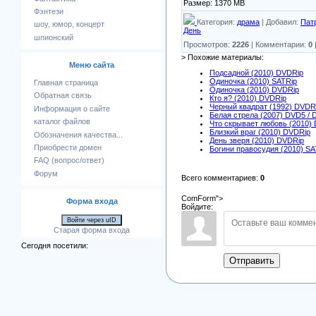
Размер: 1370 MB
Фэнтези
Категория
:
драма
|
Добавил
:
Пат
шоу, юмор, концерт
День
шпионский
Просмотров
:
2226
|
Комментарии
:
0
> Похожие материалы:
Меню сайта
Подсадной (2010) DVDRip
Одиночка (2010) SATRip
Главная страница
Одиночка (2010) DVDRip
Обратная связь
Кто я? (2010) DVDRip
Черный квадрат (1992) DVDR
Информация о сайте
Белая стрела (2007) DVD5 / 
каталог файлов
Что скрывает любовь (2010)
Близкий враг (2010) DVDRip
Обозначения качества...
День зверя (2010) DVDRip
Приобрести домен
Богини правосудия (2010) SA
FAQ (вопрос/ответ)
Форум
Всего комментариев
:
0
ComForm">
Форма входа
Войдите:
Войти через uID
Старая форма входа
Сегодня посетили:
Отправить