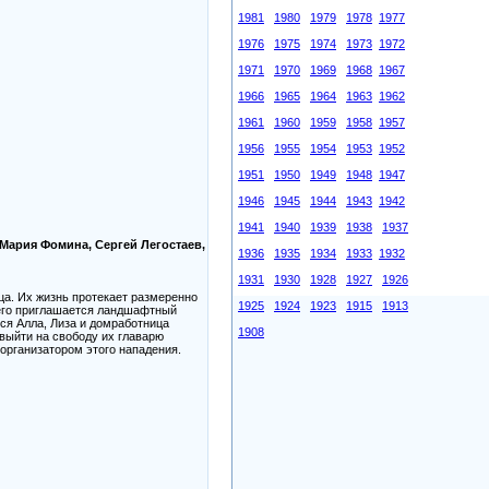
1981
1980
1979
1978
1977
1976
1975
1974
1973
1972
1971
1970
1969
1968
1967
1966
1965
1964
1963
1962
1961
1960
1959
1958
1957
1956
1955
1954
1953
1952
1951
1950
1949
1948
1947
1946
1945
1944
1943
1942
1941
1940
1939
1938
1937
 Мария Фомина, Сергей Легостаев,
1936
1935
1934
1933
1932
1931
1930
1928
1927
1926
а. Их жизнь протекает размеренно
1925
1924
1923
1915
1913
 чего приглашается ландшафтный
ся Алла, Лиза и домработница
1908
выйти на свободу их главарю
 организатором этого нападения.