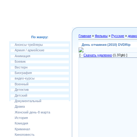
Главная
»
Фильмы
»
Русские
»
драм
По жанру:
День отчаяния (2010) DVDRip
Анонсы-трейлеры
Армия / армейские
[ ·
Скачать удаленно
(1.37gb) ]
Анимация
Боевик
Вестерн
Биография
видео-курсы
Военный
Детектив
Детский
Документальный
Драма
Женский день-8 марта
История
Комедия
Криминал
Киноповесть