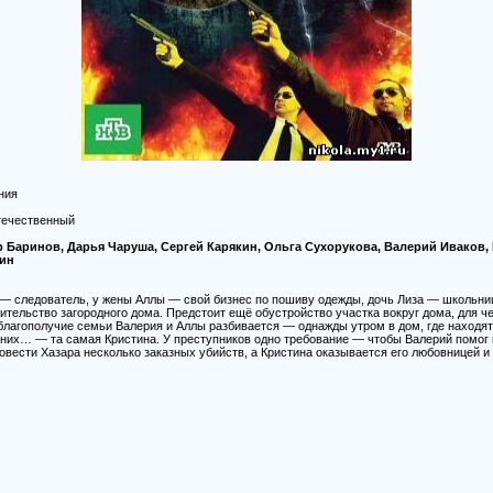
ния
отечественный
р Баринов, Дарья Чаруша, Сергей Карякин, Ольга Сухорукова, Валерий Иваков,
лин
— следователь, у жены Аллы — свой бизнес по пошиву одежды, дочь Лиза — школьниц
оительство загородного дома. Предстоит ещё обустройство участка вокруг дома, для
благополучие семьи Валерия и Аллы разбивается — однажды утром в дом, где находят
 них… — та самая Кристина. У преступников одно требование — чтобы Валерий помог 
 совести Хазара несколько заказных убийств, а Кристина оказывается его любовницей и