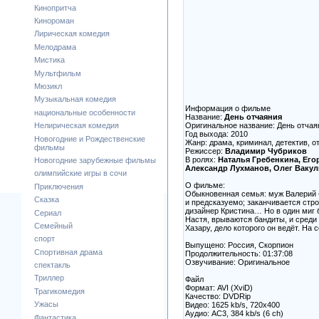
Кинопритча
Кинороман
Лирическая комедия
Мелодрама
Мистика
Мультфильм
Мюзикл
Музыкальная комедия
Информация о фильме
национальные особенности
Название:
День отчаяния
Оригинальное название: День отчая
Нелирическая комедия
Год выхода: 2010
Новогодние и Рождественские
Жанр: драма, криминал, детектив, 
фильмы
Режиссер:
Владимир Чубриков
В ролях:
Наталья Гребенкина, Его
Новогодние зарубежные фильмы
Александр Лухманов, Олег Ваку
олимпийские игры в сочи
О фильме:
Приключения
Обыкновенная семья: муж Валерий 
Сказка
и предсказуемо; заканчивается стр
дизайнер Кристина… Но в один миг 
Сериал
Настя, врываются бандиты, и среди
Семейный
Хазару, дело которого он ведёт. На
спорт
Выпущено: Россия, Скорпион
Спортивная драма
Продолжительность: 01:37:08
Озвучивание: Оригинальное
спектакль
Триллер
Файл
Формат: AVI (XviD)
Трагикомедия
Качество: DVDRip
Ужасы
Видео: 1625 kb/s, 720x400
Аудио: AC3, 384 kb/s (6 ch)
Фантастика