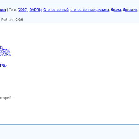
риот
|
Теги
:
(2010)
,
DVDRip
,
Отечественный
,
отечественные фильмы
,
Драма
,
Детектив
,
|
Рейтинг
:
0.0
/
0
ip
DVDRip
 DVDRip
TRip