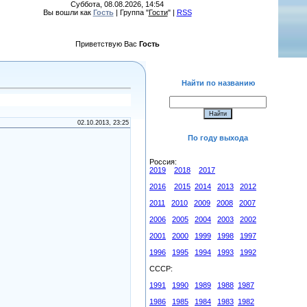
Суббота, 08.08.2026, 14:54
Вы вошли как
Гость
| Группа "
Гости
" |
RSS
Приветствую Вас
Гость
Найти по названию
02.10.2013, 23:25
По году выхода
Россия:
2019
2018
2017
2016
2015
2014
2013
2012
2011
2010
2009
2008
2007
2006
2005
2004
2003
2002
2001
2000
1999
1998
1997
1996
1995
1994
1993
1992
СССР:
1991
1990
1989
1988
1987
1986
1985
1984
1983
1982