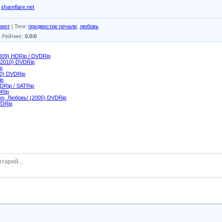
shareflare.net
риот
|
Теги
:
предвестие печали
,
любовь
|
Рейтинг
:
0.0
/
0
009) HDRip / DVDRip
(2010) DVDRip
p
0) DVDRip
ip
DRip / SATRip
DRip
о, Любовь! (2005) DVDRip
VDRip