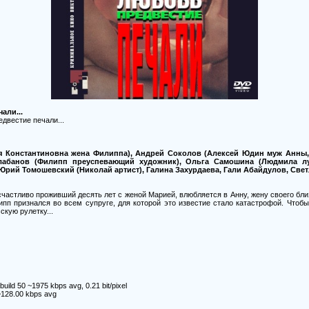
али...
двестие печали...
я Константиновна жена Филиппа), Андрей Соколов (Алексей Юдин муж Анны,
лабанов (Филипп преуспевающий художник), Ольга Самошина (Людмила л
Юрий Томошевский (Николай артист), Галина Захурдаева, Гали Абайдулов, Светл
астливо проживший десять лет с женой Марией, влюбляется в Анну, жену своего близ
пп признался во всем супруге, для которой это известие стало катастрофой. Чтоб
кую рулетку...
build 50 ~1975 kbps avg, 0.21 bit/pixel
~128.00 kbps avg