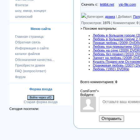
Скачать с:
letitbit.net
vip-file.com
Фэнтези
шоу, юмор, концерт
Категория
:
драма
|
Добавил
:
Пат
шпионский
Просмотров
:
1975
|
Комментарии
:
0
> Похожие материалы:
Меню сайта
Любовь в большом городе (2
Главная страница
Любовь в большом городе 2 
Обратная связь
Первая любовь (2009) DVDRi
Любовь под прикрытием (201
Информация о сайте
Любовь на сене (2009) DVDR
каталог файлов
Любовь без правил (2010) DV
Запрет на любовь (2008) DV
Обозначения качества...
Кушать Подано или Осторожн
Приобрести домен
Оранжевая любовь (2007) D
Любовь (1991) DVDRip
FAQ (вопрос/ответ)
Форум
Всего комментариев
:
0
Форма входа
ComForm">
Войдите:
Войти через uID
Старая форма входа
Сегодня посетили:
Отправить