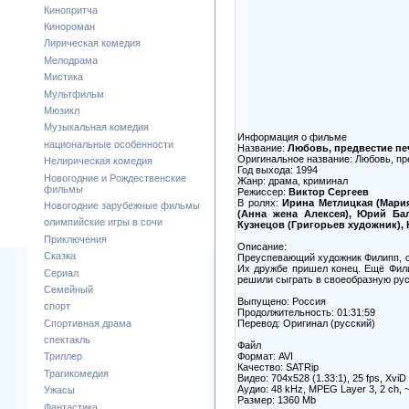
Кинопритча
Кинороман
Лирическая комедия
Мелодрама
Мистика
Мультфильм
Мюзикл
Музыкальная комедия
Информация о фильме
национальные особенности
Название:
Любовь, предвестие печ
Оригинальное название: Любовь, пре
Нелирическая комедия
Год выхода: 1994
Новогодние и Рождественские
Жанр: драма, криминал
фильмы
Режиссер:
Виктор Сергеев
В ролях:
Ирина Метлицкая (Мари
Новогодние зарубежные фильмы
(Анна жена Алексея), Юрий Ба
олимпийские игры в сочи
Кузнецов (Григорьев художник), 
Приключения
Описание:
Сказка
Преуспевающий художник Филипп, сч
Их дружбе пришел конец. Ещё Фили
Сериал
решили сыграть в своеобразную русс
Семейный
Выпущено: Россия
спорт
Продолжительность: 01:31:59
Перевод: Оригинал (русский)
Спортивная драма
спектакль
Файл
Формат: AVI
Триллер
Качество: SATRip
Трагикомедия
Видео: 704x528 (1.33:1), 25 fps, XviD 
Аудио: 48 kHz, MPEG Layer 3, 2 ch, 
Ужасы
Размер: 1360 Mb
Фантастика