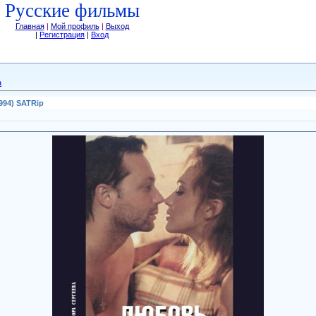
Русские фильмы
Главная
|
Мой профиль
|
Выход
|
Регистрация
|
Вход
а
994) SATRip