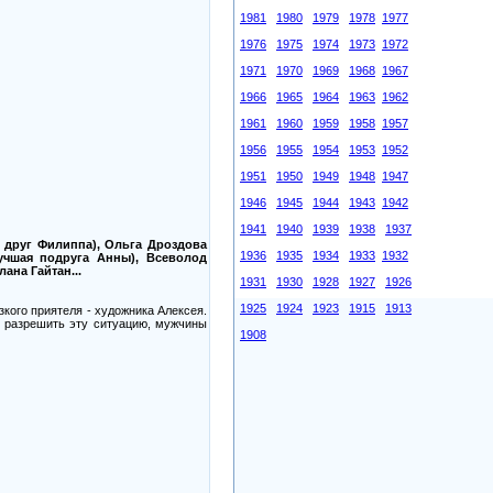
1981
1980
1979
1978
1977
1976
1975
1974
1973
1972
1971
1970
1969
1968
1967
1966
1965
1964
1963
1962
1961
1960
1959
1958
1957
1956
1955
1954
1953
1952
1951
1950
1949
1948
1947
1946
1945
1944
1943
1942
1941
1940
1939
1938
1937
 друг Филиппа), Ольга Дроздова
1936
1935
1934
1933
1932
учшая подруга Анны), Всеволод
ана Гайтан...
1931
1930
1928
1927
1926
1925
1924
1923
1915
1913
кого приятеля - художника Алексея.
ы разрешить эту ситуацию, мужчины
1908