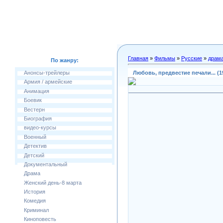
Главная
»
Фильмы
»
Русские
»
драм
По жанру:
Любовь, предвестие печали... (1
Анонсы-трейлеры
Армия / армейские
Анимация
Боевик
Вестерн
Биография
видео-курсы
Военный
Детектив
Детский
Документальный
Драма
Женский день-8 марта
История
Комедия
Криминал
Киноповесть