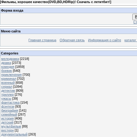
[
Фильмы, хорошее качество(DVD,BD,HDRip)! Скачать с летитбит!
]
Форма входа
В
Ст
Меню сайта
Главная страница
Обратная связь
Информация о сайте
каталог
Categories
мелодрама
[2218]
драма
[2373]
комедия
[1859]
боевик
[540]
приключения
[700]
криминал
[702]
военный
[658]
сериал
[1094]
детектив
[809]
триллер
[276]
ужасы
[39]
фантастика
[154]
фэнтези
[93]
биография
[141]
семейный
[267]
история
[406]
детский
[317]
мультфильм
[89]
вестерн
[1]
документальный
[263]