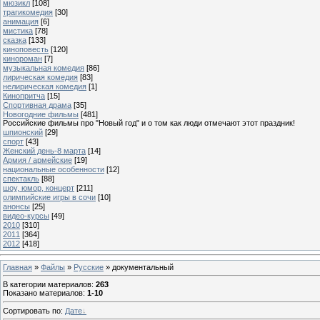
мюзикл
[108]
трагикомедия
[30]
анимация
[6]
мистика
[78]
сказка
[133]
киноповесть
[120]
кинороман
[7]
музыкальная комедия
[86]
лирическая комедия
[83]
нелирическая комедия
[1]
Кинопритча
[15]
Спортивная драма
[35]
Новогодние фильмы
[481]
Российские фильмы про "Новый год" и о том как люди отмечают этот праздник!
шпионский
[29]
спорт
[43]
Женский день-8 марта
[14]
Армия / армейские
[19]
национальные особенности
[12]
спектакль
[88]
шоу, юмор, концерт
[211]
олимпийские игры в сочи
[10]
анонсы
[25]
видео-курсы
[49]
2010
[310]
2011
[364]
2012
[418]
Главная
»
Файлы
»
Русские
» документальный
В категории материалов
:
263
Показано материалов
:
1-10
Сортировать по
:
Дате