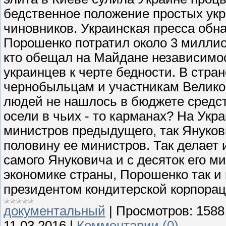
бедственное положение простых ук
чиновников. Украинская пресса обна
Порошенко потратил около 3 миллио
кто обещал на Майдане независимос
украинцев к черте бедности. В стра
чернобыльцам и участникам Велико
людей не нашлось в бюджете средств
осели в чьих - то карманах? На Укр
министров предыдущего, так Януков
половину ее министров. Так делает 
самого Януковича и с десяток его м
экономике страны, Порошенко так и 
президентом кондитерской корпор
документальный
|
Просмотров:
1588
11.03.2016
|
Комментарии (0)