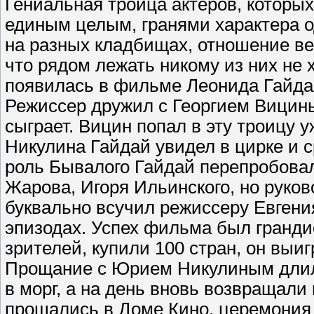
Гениальная троица актеров, которых
единым целым, гранями характера о
на разных кладбищах, отношение в
что рядом лежать никому из них не 
появилась в фильме Леонида Гайдая
Режиссер дружил с Георгием Вициным
сыграет. Вицин попал в эту троицу 
Никулина Гайдай увидел в цирке и ср
роль Бывалого Гайдай перепробовал
Жарова, Игоря Ильинского, но рук
буквально всучил режиссеру Евгения
эпизодах. Успех фильма был гранди
зрителей, купили 100 стран, он выи
Прощание с Юрием Никулиным длило
в морг, а на день вновь возвращали
прощались в Доме Кино, церемония 