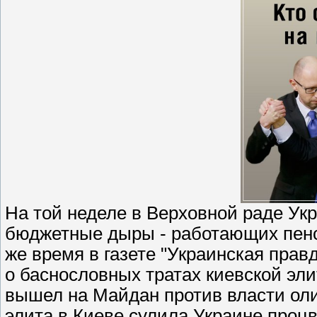
На той неделе в Верховной раде Укр
бюджетные дыры - работающих пенс
же время в газете "Украинская правд
о баснословных тратах киевской эли
вышел на Майдан против власти оли
элита в Киеве сулила Украине процв