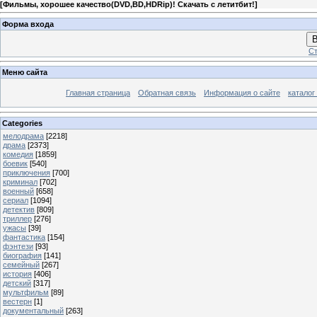
[
Фильмы, хорошее качество(DVD,BD,HDRip)! Скачать с летитбит!
]
Форма входа
В
Ст
Меню сайта
Главная страница
Обратная связь
Информация о сайте
каталог
Categories
мелодрама
[2218]
драма
[2373]
комедия
[1859]
боевик
[540]
приключения
[700]
криминал
[702]
военный
[658]
сериал
[1094]
детектив
[809]
триллер
[276]
ужасы
[39]
фантастика
[154]
фэнтези
[93]
биография
[141]
семейный
[267]
история
[406]
детский
[317]
мультфильм
[89]
вестерн
[1]
документальный
[263]