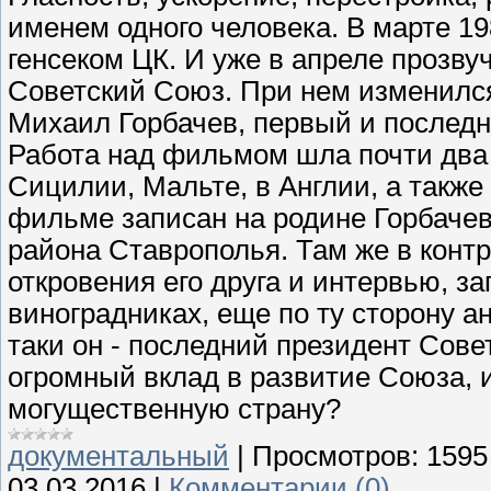
именем одного человека. В марте 1
генсеком ЦК. И уже в апреле прозву
Советский Союз. При нем изменился
Михаил Горбачев, первый и последн
Работа над фильмом шла почти два 
Сицилии, Мальте, в Англии, а также
фильме записан на родине Горбачев
района Ставрополья. Там же в конт
откровения его друга и интервью, 
виноградниках, еще по ту сторону а
таки он - последний президент Сове
огромный вклад в развитие Союза, 
могущественную страну?
документальный
|
Просмотров:
1595
03.03.2016
|
Комментарии (0)