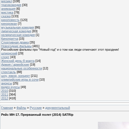
мюзикл
[108]
трагикомедия
[30]
анимация
[6]
мистика
[78]
сказка
[133]
киноповесть
[120]
кинороман
[7]
музыкальная комедия
[86]
лирическая комедия
[83]
нелирическая комедия
[1]
Кинопритча
[15]
Спортивная драма
[35]
Новогодние фильмы
[481]
Российские фильмы про "Новый год" и о том как люди отмечают этот праздник!
шпионский
[29]
спорт
[43]
Женский день-8 марта
[14]
Армия / армейские
[19]
национальные особенности
[12]
спектакль
[88]
шоу, юмор, концерт
[211]
олимпийские игры в сочи
[10]
анонсы
[25]
видео-курсы
[49]
2010
[310]
2011
[364]
2012
[418]
Главная
»
Файлы
»
Русские
»
документальный
Рейс MH-17. Прерванный полет (2014) SATRip