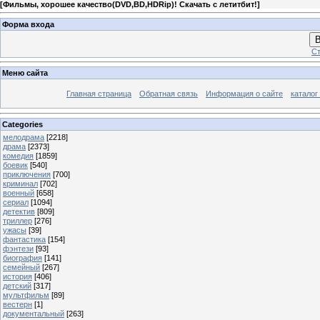
[
Фильмы, хорошее качество(DVD,BD,HDRip)! Скачать с летитбит!
]
Форма входа
В
Ст
Меню сайта
Главная страница
Обратная связь
Информация о сайте
каталог
Categories
мелодрама
[2218]
драма
[2373]
комедия
[1859]
боевик
[540]
приключения
[700]
криминал
[702]
военный
[658]
сериал
[1094]
детектив
[809]
триллер
[276]
ужасы
[39]
фантастика
[154]
фэнтези
[93]
биография
[141]
семейный
[267]
история
[406]
детский
[317]
мультфильм
[89]
вестерн
[1]
документальный
[263]