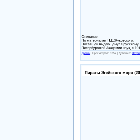
Описание:
По материалам Н.Е.Жуковского.
Посвящен выдающемуся русскому у
Петербургской Академии наук, с 19
драма
|
Просмотров: 1657 |
Добавил:
Патри
Пираты Эгейского моря (20