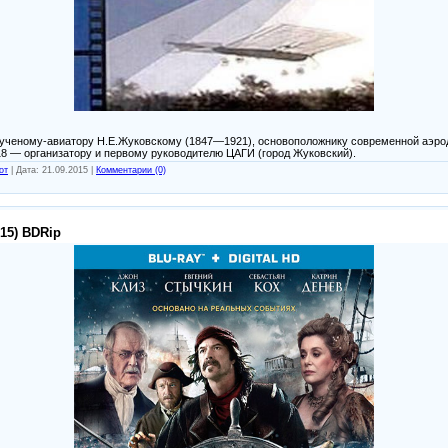
ченому-авиатору Н.Е.Жуковскому (1847—1921), основоположнику современной аэрод
18 — организатору и первому руководителю ЦАГИ (город Жуковский).
от
|
Дата:
21.09.2015
|
Комментарии (0)
15) BDRip