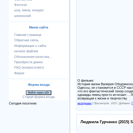
Фэнтези
шоу, юмор, концерт
шпионский
Меню сайта
Главная страница
Обратная связь
Информация о сайте
каталог файлов
Обозначения качества...
Приобрести домен
FAQ (вопрос/ответ)
Форум
О фильме:
История жизни Валерия Ободзинског
Форма входа
Одессы, он становится в СССР наст
что его фантастический тенор созд
Войти через uID
однажды певец просто исчезает… Ли
Старая форма входа
возвращая к жизни и творчеству.
Сегодня посетили:
мелодрама
|
Просмотров: 1915 |
Добавил:
П
Людмила Гурченко (2015) 