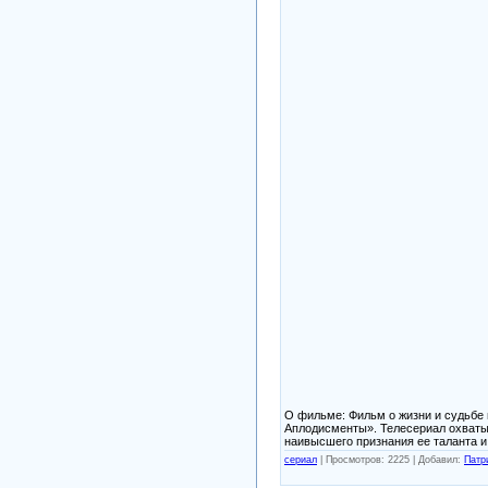
О фильме: Фильм о жизни и судьбе 
Аплодисменты». Телесериал охватыв
наивысшего признания ее таланта и
сериал
|
Просмотров: 2225 |
Добавил:
Патр