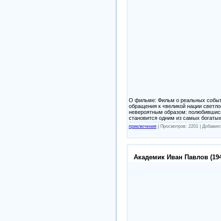
О фильме: Фильм о реальных событи
обращения к «великой нации светло
невероятным образом: полюбившись 
становится одним из самых богатых
приключения
|
Просмотров: 2201 |
Добавил
Академик Иван Павлов (19