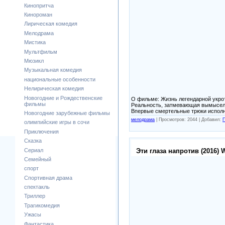
Кинопритча
Кинороман
Лирическая комедия
Мелодрама
Мистика
Мультфильм
Мюзикл
Музыкальная комедия
национальные особенности
Нелирическая комедия
Новогодние и Рождественские
О фильме: Жизнь легендарной укрот
фильмы
Реальность, затмевающая вымысел, 
Впервые смертельные трюки испол
Новогодние зарубежные фильмы
мелодрама
|
Просмотров: 2044 |
Добавил:
П
олимпийские игры в сочи
Приключения
Сказка
Сериал
Эти глаза напротив (2016)
Семейный
спорт
Спортивная драма
спектакль
Триллер
Трагикомедия
Ужасы
Фантастика