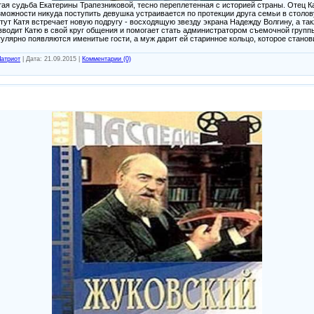
ая судьба Екатерины Трапезниковой, тесно переплетенная с историей страны. Отец К
озможности никуда поступить девушка устраивается по протекции друга семьи в стол
тут Катя встречает новую подругу - восходящую звезду экрана Надежду Волгину, а та
 вводит Катю в свой круг общения и помогает стать администратором съемочной групп
гулярно появляются именитые гости, а муж дарит ей старинное кольцо, которое станов
атриот
|
Дата:
21.09.2015
|
Комментарии (0)