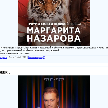
ительницы тигров Маргариты Назаровой и её мужа, великого дрессировщика - Констан
история великой любви и тяжелых потрясений...
нены самими артистами.
атриот
|
Дата:
19.04.2016
|
Комментарии (0)
 WEBRip