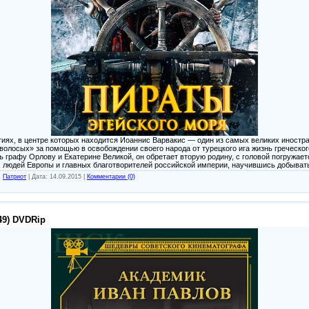
ях, в центре которых находится Иоаннис Варвакис — один из самых великих иностра
волосых» за помощью в освобождении своего народа от турецкого ига жизнь греческ
графу Орлову и Екатерине Великой, он обретает вторую родину, с головой погружает
 людей Европы и главных благотворителей российской империи, научившись добывать
:
Патриот
|
Дата:
14.09.2015
|
Комментарии (0)
49) DVDRip