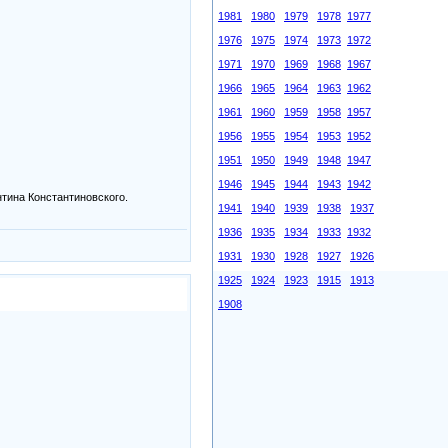
1981
1980
1979
1978
1977
1976
1975
1974
1973
1972
1971
1970
1969
1968
1967
1966
1965
1964
1963
1962
1961
1960
1959
1958
1957
1956
1955
1954
1953
1952
1951
1950
1949
1948
1947
1946
1945
1944
1943
1942
тина Константиновского.
1941
1940
1939
1938
1937
1936
1935
1934
1933
1932
1931
1930
1928
1927
1926
1925
1924
1923
1915
1913
1908