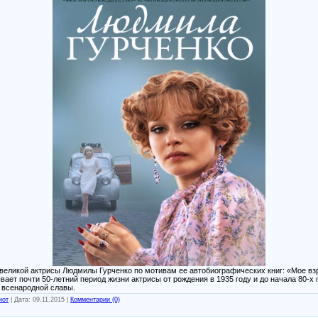
великой актрисы Людмилы Гурченко по мотивам ее автобиографических книг: «Мое вз
ает почти 50-летний период жизни актрисы от рождения в 1935 году и до начала 80-х 
 всенародной славы.
иот
|
Дата:
09.11.2015
|
Комментарии (0)