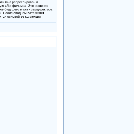
ати был репрессирован и
овую «Ленфильма». Это решение
кже будущего мужа - замдиректора
ы. После свадьбы Катя живет
ится основой ее коллекции