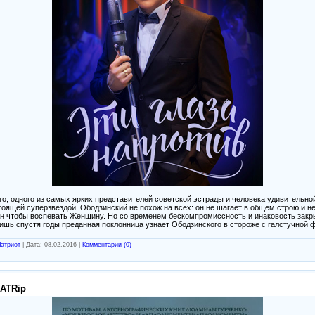
о, одного из самых ярких представителей советской эстрады и человека удивительно
оящей суперзвездой. Ободзинский не похож на всех: он не шагает в общем строю и не
ан чтобы воспевать Женщину. Но со временем бескомпромиссность и инаковость закры
шь спустя годы преданная поклонница узнает Ободзинского в стороже с галстучной ф
атриот
|
Дата:
08.02.2016
|
Комментарии (0)
SATRip