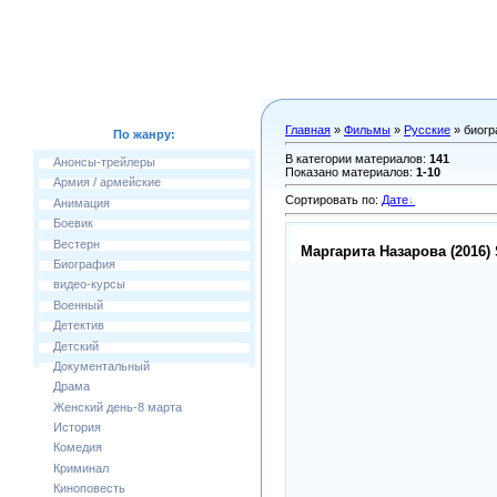
Главная
»
Фильмы
»
Русские
» биог
По жанру:
В категории материалов
:
141
Анонсы-трейлеры
Показано материалов
:
1-10
Армия / армейские
Сортировать по
:
Дате
Анимация
Боевик
Вестерн
Маргарита Назарова (2016)
Биография
видео-курсы
Военный
Детектив
Детский
Документальный
Драма
Женский день-8 марта
История
Комедия
Криминал
Киноповесть