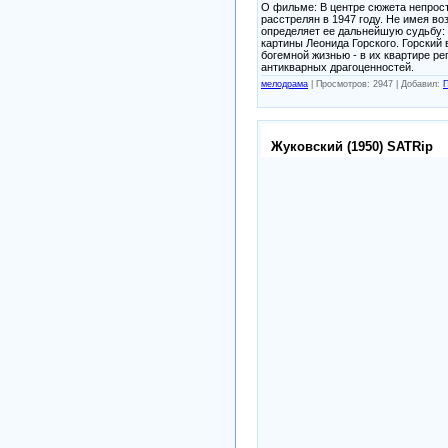
О фильме: В центре сюжета непрост
расстрелян в 1947 году. Не имея в
определяет ее дальнейшую судьбу: 
картины Леонида Горского. Горский
богемной жизнью - в их квартире ре
антикварных драгоценностей.
мелодрама
|
Просмотров: 2947 |
Добавил:
П
Жуковский (1950) SATRip