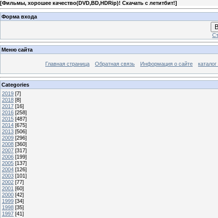
[
Фильмы, хорошее качество(DVD,BD,HDRip)! Скачать с летитбит!
]
Форма входа
В
Ст
Меню сайта
Главная страница
Обратная связь
Информация о сайте
каталог
Categories
2019
[7]
2018
[8]
2017
[16]
2016
[258]
2015
[487]
2014
[675]
2013
[506]
2009
[296]
2008
[360]
2007
[317]
2006
[199]
2005
[137]
2004
[126]
2003
[101]
2002
[77]
2001
[60]
2000
[42]
1999
[34]
1998
[35]
1997
[41]