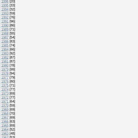
1996
[20]
1995
[33]
1994
[32]
1993
[59]
1992
[76]
1991
[96]
1990
[86]
1989
[71]
1988
[55]
1987
[54]
1986
[83]
1985
[74]
1984
[66]
1983
[92]
1982
[87]
1981
[87]
1980
[78]
1979
[99]
1978
[94]
1977
[79]
1976
[80]
1975
[71]
1974
[77]
1973
[69]
1972
[77]
1971
[64]
1970
[59]
1969
[69]
1968
[70]
1967
[69]
1966
[63]
1965
[69]
1964
[52]
1963
[48]
1962
[53]