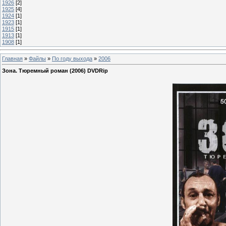
1926
[2]
1925
[4]
1924
[1]
1923
[1]
1915
[1]
1913
[1]
1908
[1]
Главная
»
Файлы
»
По году выхода
»
2006
Зона. Тюремный роман (2006) DVDRip