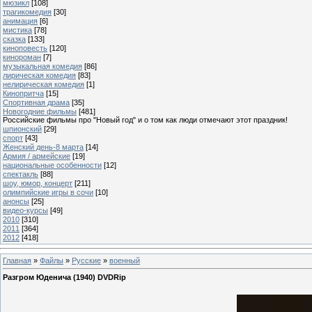
мюзикл
[108]
трагикомедия
[30]
анимация
[6]
мистика
[78]
сказка
[133]
киноповесть
[120]
кинороман
[7]
музыкальная комедия
[86]
лирическая комедия
[83]
нелирическая комедия
[1]
Кинопритча
[15]
Спортивная драма
[35]
Новогодние фильмы
[481]
Российские фильмы про "Новый год" и о том как люди отмечают этот праздник!
шпионский
[29]
спорт
[43]
Женский день-8 марта
[14]
Армия / армейские
[19]
национальные особенности
[12]
спектакль
[88]
шоу, юмор, концерт
[211]
олимпийские игры в сочи
[10]
анонсы
[25]
видео-курсы
[49]
2010
[310]
2011
[364]
2012
[418]
Главная
»
Файлы
»
Русские
»
военный
Разгром Юденича (1940) DVDRip