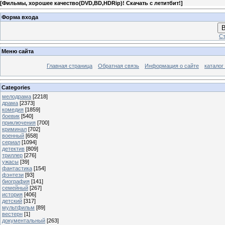
[
Фильмы, хорошее качество(DVD,BD,HDRip)! Скачать с летитбит!
]
Форма входа
В
Ст
Меню сайта
Главная страница
Обратная связь
Информация о сайте
каталог
Categories
мелодрама
[2218]
драма
[2373]
комедия
[1859]
боевик
[540]
приключения
[700]
криминал
[702]
военный
[658]
сериал
[1094]
детектив
[809]
триллер
[276]
ужасы
[39]
фантастика
[154]
фэнтези
[93]
биография
[141]
семейный
[267]
история
[406]
детский
[317]
мультфильм
[89]
вестерн
[1]
документальный
[263]