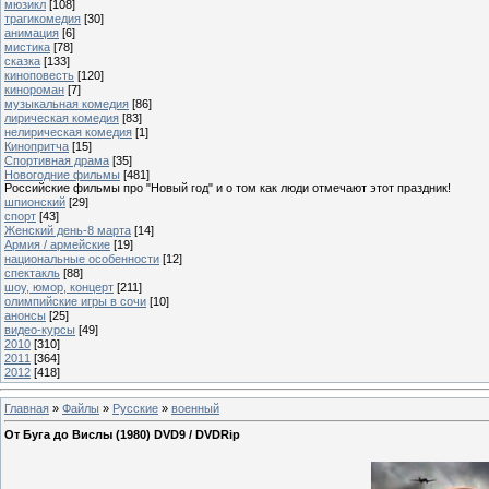
мюзикл
[108]
трагикомедия
[30]
анимация
[6]
мистика
[78]
сказка
[133]
киноповесть
[120]
кинороман
[7]
музыкальная комедия
[86]
лирическая комедия
[83]
нелирическая комедия
[1]
Кинопритча
[15]
Спортивная драма
[35]
Новогодние фильмы
[481]
Российские фильмы про "Новый год" и о том как люди отмечают этот праздник!
шпионский
[29]
спорт
[43]
Женский день-8 марта
[14]
Армия / армейские
[19]
национальные особенности
[12]
спектакль
[88]
шоу, юмор, концерт
[211]
олимпийские игры в сочи
[10]
анонсы
[25]
видео-курсы
[49]
2010
[310]
2011
[364]
2012
[418]
Главная
»
Файлы
»
Русские
»
военный
От Буга до Вислы (1980) DVD9 / DVDRip