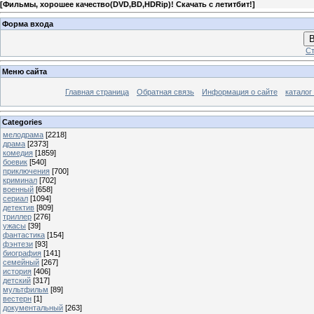
[
Фильмы, хорошее качество(DVD,BD,HDRip)! Скачать с летитбит!
]
Форма входа
В
Ст
Меню сайта
Главная страница
Обратная связь
Информация о сайте
каталог
Categories
мелодрама
[2218]
драма
[2373]
комедия
[1859]
боевик
[540]
приключения
[700]
криминал
[702]
военный
[658]
сериал
[1094]
детектив
[809]
триллер
[276]
ужасы
[39]
фантастика
[154]
фэнтези
[93]
биография
[141]
семейный
[267]
история
[406]
детский
[317]
мультфильм
[89]
вестерн
[1]
документальный
[263]