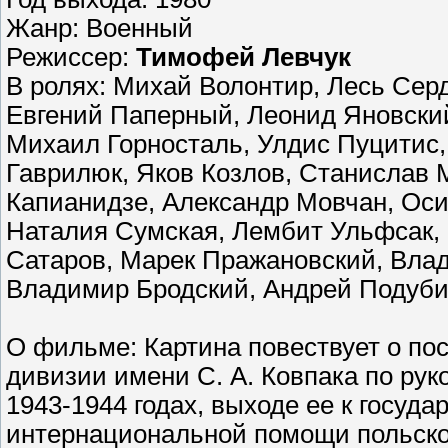
Жанр: Военный
Режиссер:
Тимофей Левчук
В ролях: Михай Волонтир, Лесь Серд
Евгений Паперный, Леонид Яновски
Михаил Горносталь, Улдис Пуцитис,
Гаврилюк, Яков Козлов, Станислав 
Капианидзе, Александр Мовчан, Оси
Наталия Сумская, Лембит Ульфсак, 
Сатаров, Марек Пражановский, Вла
Владимир Бродский, Андрей Подуби
О фильме: Картина повествует о по
дивизии имени С. А. Ковпака по рук
1943-1944 годах, выходе ее к госуд
интернациональной помощи польско