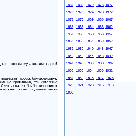
1981
1980
1979
1978
1977
1976
1975
1974
1973
1972
1971
1970
1969
1968
1967
1966
1965
1964
1963
1962
1961
1960
1959
1958
1957
1956
1955
1954
1953
1952
1951
1950
1949
1948
1947
1946
1945
1944
1943
1942
1941
1940
1939
1938
1937
дков, Георгий Музалевский, Сергей
1936
1935
1934
1933
1932
1931
1930
1928
1927
1926
подвергая городок бомбардировке.
ждение противника, три советские
1925
1924
1923
1915
1913
. Один из наших бомбардировщиков
парашютах, а сам продолжает вести
1908