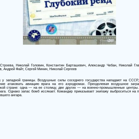
Строева, Николай Головин, Константин Барташевич, Александр Чебан, Николай Гла
в, Андрей Файт, Сергей Минин, Николай Сергеев
к у западной границы. Воздушные силы соседнего государства нападают на СССР, 
ние атаковать авиацию врага на его аэродромах. Преодолевая воздушное загра
ской стране: одна — на ее столицу, две других — на военно-промышленные центры
ага. Однако запас бомб иссякает. Командир приказывает экипажу выброситься на 
евшего ангара.