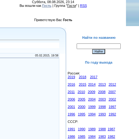
Суббота, 08.08.2026, 23:14
Вы вошли как
Гость
| Группа "
Гости
" |
RSS
Приветствую Вас
Гость
Найти по названию
05.02.2015, 19:58
По году выхода
Россия:
2019
2018
2017
2016
2015
2014
2013
2012
2011
2010
2009
2008
2007
2006
2005
2004
2003
2002
2001
2000
1999
1998
1997
1996
1995
1994
1993
1992
СССР:
1991
1990
1989
1988
1987
1986
1985
1984
1983
1982