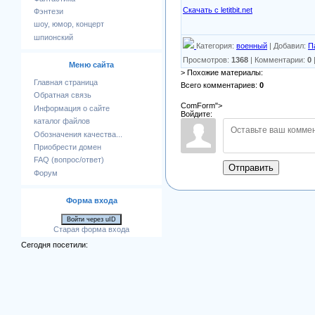
Скачать с letitbit.net
Фэнтези
шоу, юмор, концерт
шпионский
Категория
:
военный
|
Добавил
:
П
Просмотров
:
1368
|
Комментарии
:
0
Меню сайта
> Похожие материалы:
Главная страница
Всего комментариев
:
0
Обратная связь
ComForm">
Информация о сайте
Войдите:
каталог файлов
Обозначения качества...
Приобрести домен
FAQ (вопрос/ответ)
Отправить
Форум
Форма входа
Войти через uID
Старая форма входа
Сегодня посетили: