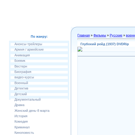
Главная
»
Фильмы
»
Русские
»
воен
По жанру:
Глубокий рейд (1937) DVDRip
Анонсы-трейлеры
Армия / армейские
Анимация
Боевик
Вестерн
Биография
видео-курсы
Военный
Детектив
Детский
Документальный
Драма
Женский день-8 марта
История
Комедия
Криминал
Киноповесть