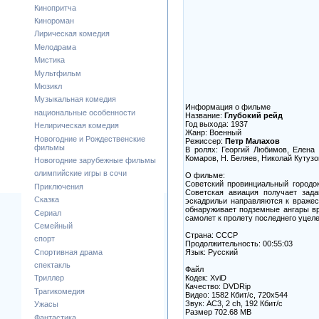
Кинопритча
Кинороман
Лирическая комедия
Мелодрама
Мистика
Мультфильм
Мюзикл
Музыкальная комедия
Информация о фильме
национальные особенности
Название:
Глубокий рейд
Год выхода: 1937
Нелирическая комедия
Жанр: Военный
Новогодние и Рождественские
Режиссер:
Петр Малахов
фильмы
В ролях: Георгий Любимов, Елена 
Комаров, Н. Беляев, Николай Кутузо
Новогодние зарубежные фильмы
олимпийские игры в сочи
О фильме:
Советский провинциальный городо
Приключения
Советская авиация получает зада
Сказка
эскадрильи направляются к враже
обнаруживает подземные ангары вр
Сериал
самолет к пролету последнего уцел
Семейный
Страна: СССР
спорт
Продолжительность: 00:55:03
Язык: Русский
Спортивная драма
спектакль
Файл
Кодек: XviD
Триллер
Качество: DVDRip
Трагикомедия
Видео: 1582 Кбит/с, 720x544
Звук: AC3, 2 ch, 192 Кбит/с
Ужасы
Размер 702.68 MB
Фантастика