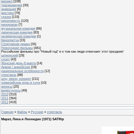
мюзикл
[108]
трагикомедия
[30]
анимация
[6]
мистика
[78]
сказка
[133]
киноповесть
[120]
кинороман
[7]
музыкальная комедия
[86]
лирическая комедия
[83]
нелирическая комедия
[1]
Кинопритча
[15]
Спортивная драма
[35]
Новогодние фильмы
[481]
Российские фильмы про "Новый год" и о том как люди отмечают этот праздник!
шпионский
[29]
спорт
[43]
Женский день-8 марта
[14]
Армия / армейские
[19]
национальные особенности
[12]
спектакль
[88]
шоу, юмор, концерт
[211]
олимпийские игры в сочи
[10]
анонсы
[25]
видео-курсы
[49]
2010
[310]
2011
[364]
2012
[418]
Главная
»
Файлы
»
Русские
»
спектакль
Марат, Лика и Леонидик (1971) SATRip