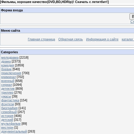
[
Фильмы, хорошее качество(DVD,BD,HDRip)! Скачать с летитбит!
]
Форма входа
В
Ст
Меню сайта
Главная страница
Обратная связь
Информация о сайте
каталог
Categories
мелодрама
[2218]
драма
[2373]
комедия
[1859]
боевик
[540]
приключения
[700]
криминал
[702]
военный
[658]
сериал
[1094]
детектив
[809]
триллер
[276]
ужасы
[39]
фантастика
[154]
фэнтези
[93]
биография
[141]
семейный
[267]
история
[406]
детский
[317]
мультфильм
[89]
вестерн
[1]
документальный
[263]