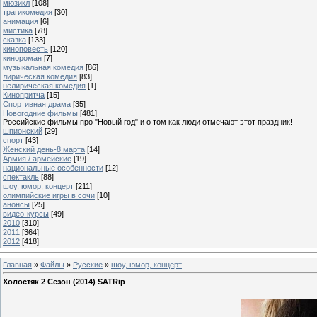
мюзикл
[108]
трагикомедия
[30]
анимация
[6]
мистика
[78]
сказка
[133]
киноповесть
[120]
кинороман
[7]
музыкальная комедия
[86]
лирическая комедия
[83]
нелирическая комедия
[1]
Кинопритча
[15]
Спортивная драма
[35]
Новогодние фильмы
[481]
Российские фильмы про "Новый год" и о том как люди отмечают этот праздник!
шпионский
[29]
спорт
[43]
Женский день-8 марта
[14]
Армия / армейские
[19]
национальные особенности
[12]
спектакль
[88]
шоу, юмор, концерт
[211]
олимпийские игры в сочи
[10]
анонсы
[25]
видео-курсы
[49]
2010
[310]
2011
[364]
2012
[418]
Главная
»
Файлы
»
Русские
»
шоу, юмор, концерт
Холостяк 2 Сезон (2014) SATRip