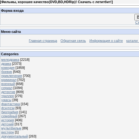
[
Фильмы, хорошее качество(DVD,BD,HDRip)! Скачать с летитбит!
]
Форма входа
В
Ст
Меню сайта
Главная страница
Обратная связь
Информация о сайте
каталог
Categories
мелодрама
[2218]
драма
[2373]
комедия
[1859]
боевик
[540]
приключения
[700]
криминал
[702]
военный
[658]
сериал
[1094]
детектив
[809]
триллер
[276]
ужасы
[39]
фантастика
[154]
фэнтези
[93]
биография
[141]
семейный
[267]
история
[406]
детский
[317]
мультфильм
[89]
вестерн
[1]
документальный
[263]