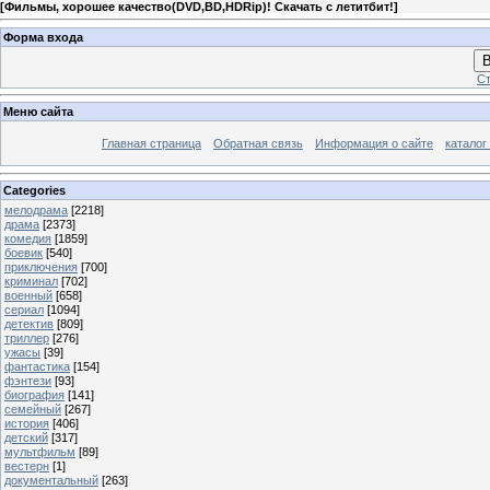
[
Фильмы, хорошее качество(DVD,BD,HDRip)! Скачать с летитбит!
]
Форма входа
В
Ст
Меню сайта
Главная страница
Обратная связь
Информация о сайте
каталог
Categories
мелодрама
[2218]
драма
[2373]
комедия
[1859]
боевик
[540]
приключения
[700]
криминал
[702]
военный
[658]
сериал
[1094]
детектив
[809]
триллер
[276]
ужасы
[39]
фантастика
[154]
фэнтези
[93]
биография
[141]
семейный
[267]
история
[406]
детский
[317]
мультфильм
[89]
вестерн
[1]
документальный
[263]