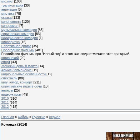
мюзикл
[108]
трагикомедия
[30]
анимация
[6]
мистика
[78]
сказка
[133]
киноповесть
[120]
кинороман
[7]
музыкальная комедия
[86]
лирическая комедия
[83]
нелирическая комедия
[1]
Кинопритча
[15]
Спортивная драма
[35]
Новогодние фильмы
[481]
Российские фильмы про "Новый год" и о том как люди отмечают этот праздник!
шпионский
[29]
спорт
[43]
Женский день-8 марта
[14]
Армия / армейские
[19]
национальные особенности
[12]
спектакль
[88]
шоу, юмор, концерт
[211]
олимпийские игры в сочи
[10]
анонсы
[25]
видео-курсы
[49]
2010
[310]
2011
[364]
2012
[418]
Главная
»
Файлы
»
Русские
»
сериал
Команда (2014)