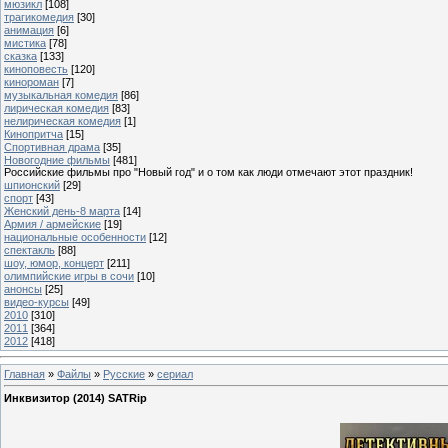
мюзикл
[108]
трагикомедия
[30]
анимация
[6]
мистика
[78]
сказка
[133]
киноповесть
[120]
кинороман
[7]
музыкальная комедия
[86]
лирическая комедия
[83]
нелирическая комедия
[1]
Кинопритча
[15]
Спортивная драма
[35]
Новогодние фильмы
[481]
Российские фильмы про "Новый год" и о том как люди отмечают этот праздник!
шпионский
[29]
спорт
[43]
Женский день-8 марта
[14]
Армия / армейские
[19]
национальные особенности
[12]
спектакль
[88]
шоу, юмор, концерт
[211]
олимпийские игры в сочи
[10]
анонсы
[25]
видео-курсы
[49]
2010
[310]
2011
[364]
2012
[418]
Главная
»
Файлы
»
Русские
»
сериал
Инквизитор (2014) SATRip