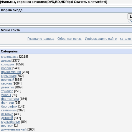
[
Фильмы, хорошее качество(DVD,BD,HDRip)! Скачать с летитбит!
]
Форма входа
В
Ст
Меню сайта
Главная страница
Обратная связь
Информация о сайте
каталог
Categories
мелодрама
[2218]
драма
[2373]
комедия
[1859]
боевик
[540]
приключения
[700]
криминал
[702]
военный
[658]
сериал
[1094]
детектив
[809]
триллер
[276]
ужасы
[39]
фантастика
[154]
фэнтези
[93]
биография
[141]
семейный
[267]
история
[406]
детский
[317]
мультфильм
[89]
вестерн
[1]
документальный
[263]