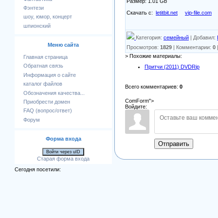
Размер: 1.01 Gb
Фэнтези
Скачать с:
letitbit.net
vip-file.com
шоу, юмор, концерт
шпионский
Категория
:
семейный
|
Добавил
:
Меню сайта
Просмотров
:
1829
|
Комментарии
:
0
> Похожие материалы:
Главная страница
Обратная связь
Притчи (2011) DVDRip
Информация о сайте
каталог файлов
Всего комментариев
:
0
Обозначения качества...
ComForm">
Приобрести домен
Войдите:
FAQ (вопрос/ответ)
Форум
Форма входа
Отправить
Войти через uID
Старая форма входа
Сегодня посетили: