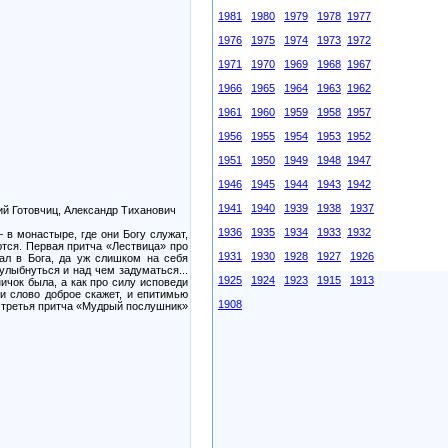
1981
1980
1979
1978
1977
1976
1975
1974
1973
1972
1971
1970
1969
1968
1967
1966
1965
1964
1963
1962
1961
1960
1959
1958
1957
1956
1955
1954
1953
1952
1951
1950
1949
1948
1947
1946
1945
1944
1943
1942
1941
1940
1939
1938
1937
ий Готовчиц, Александр Тиханович
1936
1935
1934
1933
1932
 в монастыре, где они Богу служат,
ются. Первая притча «Лествица» про
1931
1930
1928
1927
1926
вал в Бога, да уж слишком на себя
улыбнуться и над чем задуматься...
1925
1924
1923
1915
1913
ичок была, а как про силу исповеди
и слово доброе скажет, и епитимью
1908
у третья притча «Мудрый послушник»