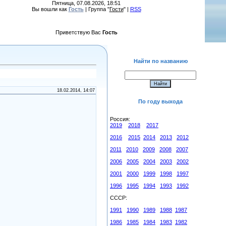
Пятница, 07.08.2026, 18:51
Вы вошли как
Гость
| Группа "
Гости
" |
RSS
Приветствую Вас
Гость
Найти по названию
18.02.2014, 14:07
По году выхода
Россия:
2019
2018
2017
2016
2015
2014
2013
2012
2011
2010
2009
2008
2007
2006
2005
2004
2003
2002
2001
2000
1999
1998
1997
1996
1995
1994
1993
1992
СССР:
1991
1990
1989
1988
1987
1986
1985
1984
1983
1982