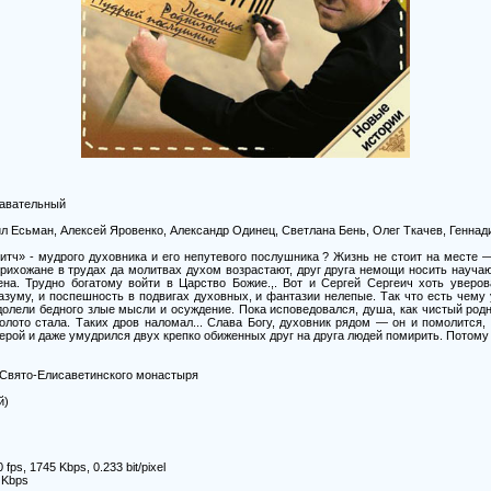
навательный
ил Есьман, Алексей Яровенко, Александр Одинец, Светлана Бень, Олег Ткачев, Геннад
тч» - мудрого духовника и его непутевого послушника ? Жизнь не стоит на месте —
прихожане в трудах да молитвах духом возрастают, друг друга немощи носить науча
на. Трудно богатому войти в Царство Божие.,. Вот и Сергей Сергеич хоть уверо
разуму, и поспешность в подвигах духовных, и фантазии нелепые. Так что есть чему 
олели бедного злые мысли и осуждение. Пока исповедовался, душа, как чистый родн
лото стала. Таких дров наломал... Слава Богу, духовник рядом — он и помолится, 
ерой и даже умудрился двух крепко обиженных друг на друга людей помирить. Потом
 Свято-Елисаветинского монастыря
й)
 fps, 1745 Kbps, 0.233 bit/pixel
 Kbps