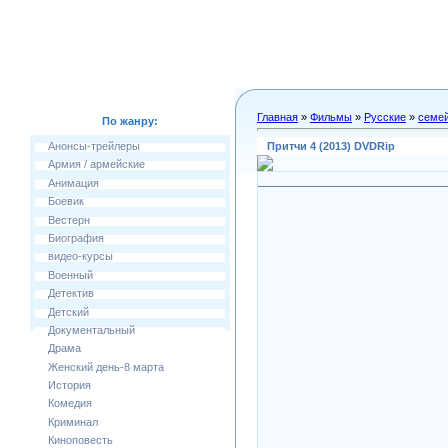
Главная
»
Фильмы
»
Русские
»
семе
По жанру:
Притчи 4 (2013) DVDRip
Анонсы-трейлеры
Армия / армейские
Анимация
Боевик
Вестерн
Биография
видео-курсы
Военный
Детектив
Детский
Документальный
Драма
Женский день-8 марта
История
Комедия
Криминал
Киноповесть