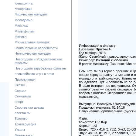
Кинопритча
Кинороман
Лирическая комедия
Мелодрама
Мистика
Мультфильм
Мюзикл
Музыкальная комедия
Информация о фильме:
национальные особенности
Название:
Притчи 4
Год выхода: 2013
Нелирическая комедия
Жанр: Семейный, православно-поз
Новогодние и Рождественские
Режиссер:
Виталий Любецкий
фильмы
В ролях: Александр Ткаченок, Миха
Новогодние зарубежные фильмы
Помните ли вы героев прежних «При
олимпийские игры в сочи
новые корпуса растут, а монахи и 
молодого и амбициозного бизнесме
Приключения
понадеялся. Тут и ревность не по 
Сказка
Вторая история про послушника. Од
запамятовал — словно смрадное бо
Сериал
вовремя наложит. Исправился наш г
Семейный
называется.
спорт
Выпущено: Беларусь / Видеостудия
Продолжительность: 01:14:16
Спортивная драма
Озвучивание: оригинальное (русски
спектакль
Файл:
Триллер
Качество: DVDRip
Трагикомедия
Формат: avi
Видео: 720 x 416 (1.731), XviD, 25.000
Ужасы
Звук: 48.0 KHz, MP3, 2 channels, 192
Фантастика