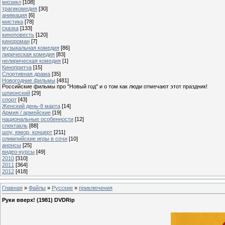
мюзикл
[108]
трагикомедия
[30]
анимация
[6]
мистика
[78]
сказка
[133]
киноповесть
[120]
кинороман
[7]
музыкальная комедия
[86]
лирическая комедия
[83]
нелирическая комедия
[1]
Кинопритча
[15]
Спортивная драма
[35]
Новогодние фильмы
[481]
Российские фильмы про "Новый год" и о том как люди отмечают этот праздник!
шпионский
[29]
спорт
[43]
Женский день-8 марта
[14]
Армия / армейские
[19]
национальные особенности
[12]
спектакль
[88]
шоу, юмор, концерт
[211]
олимпийские игры в сочи
[10]
анонсы
[25]
видео-курсы
[49]
2010
[310]
2011
[364]
2012
[418]
Главная
»
Файлы
»
Русские
»
приключения
Руки вверх! (1981) DVDRip