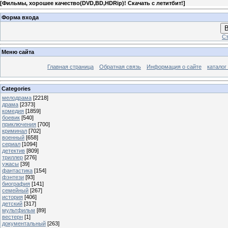
[
Фильмы, хорошее качество(DVD,BD,HDRip)! Скачать с летитбит!
]
Форма входа
В
Ст
Меню сайта
Главная страница
Обратная связь
Информация о сайте
каталог
Categories
мелодрама
[2218]
драма
[2373]
комедия
[1859]
боевик
[540]
приключения
[700]
криминал
[702]
военный
[658]
сериал
[1094]
детектив
[809]
триллер
[276]
ужасы
[39]
фантастика
[154]
фэнтези
[93]
биография
[141]
семейный
[267]
история
[406]
детский
[317]
мультфильм
[89]
вестерн
[1]
документальный
[263]