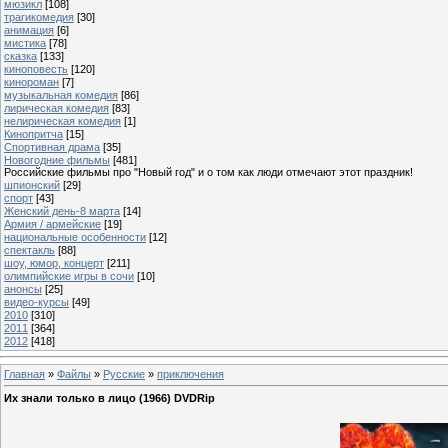
мюзикл
[108]
трагикомедия
[30]
анимация
[6]
мистика
[78]
сказка
[133]
киноповесть
[120]
кинороман
[7]
музыкальная комедия
[86]
лирическая комедия
[83]
нелирическая комедия
[1]
Кинопритча
[15]
Спортивная драма
[35]
Новогодние фильмы
[481]
Российские фильмы про "Новый год" и о том как люди отмечают этот праздник!
шпионский
[29]
спорт
[43]
Женский день-8 марта
[14]
Армия / армейские
[19]
национальные особенности
[12]
спектакль
[88]
шоу, юмор, концерт
[211]
олимпийские игры в сочи
[10]
анонсы
[25]
видео-курсы
[49]
2010
[310]
2011
[364]
2012
[418]
Главная
»
Файлы
»
Русские
»
приключения
Их знали только в лицо (1966) DVDRip