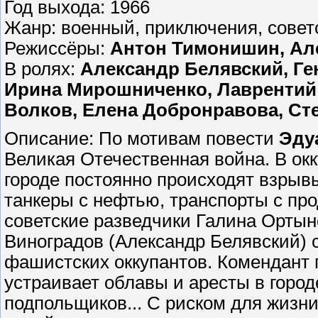
Год выхода: 1966
Жанр: военный, приключения, совет
Режиссёры:
Антон Тимонишин, Ал
В ролях:
Александр Белявский, Ге
Ирина Мирошниченко, Лаврентий
Волков, Елена Добронравова, Сте
Описание: По мотивам повести
Эду
Великая Отечественная война. В о
городе постоянно происходят взрывы
танкеры с нефтью, транспорты с пр
советские разведчики Галина Ортын
Виноградов (Александр Белявский)
фашистских оккупантов. Комендант г
устраивает облавы и аресты в город
подпольщиков... С риском для жизн