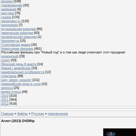
мюзикл
[108]
трагикомедия
[30]
анимация
[6]
мистика
[78]
сказка
[133]
киноповесть
[120]
кинороман
[7]
музыкальная комедия
[86]
лирическая комедия
[83]
нелирическая комедия
[1]
Кинопритча
[15]
Спортивная драма
[35]
Новогодние фильмы
[481]
Российские фильмы про "Новый год" и о том как люди отмечают этот праздник!
шпионский
[29]
спорт
[43]
Женский день-8 марта
[14]
Армия / армейские
[19]
национальные особенности
[12]
спектакль
[88]
шоу, юмор, концерт
[211]
олимпийские игры в сочи
[10]
анонсы
[25]
видео-курсы
[49]
2010
[310]
2011
[364]
2012
[418]
Главная
»
Файлы
»
Русские
»
приключения
Агент (2013) DVDRip