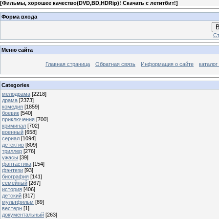
[
Фильмы, хорошее качество(DVD,BD,HDRip)! Скачать с летитбит!
]
Форма входа
В
Ст
Меню сайта
Главная страница
Обратная связь
Информация о сайте
каталог
Categories
мелодрама
[2218]
драма
[2373]
комедия
[1859]
боевик
[540]
приключения
[700]
криминал
[702]
военный
[658]
сериал
[1094]
детектив
[809]
триллер
[276]
ужасы
[39]
фантастика
[154]
фэнтези
[93]
биография
[141]
семейный
[267]
история
[406]
детский
[317]
мультфильм
[89]
вестерн
[1]
документальный
[263]