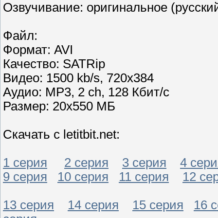
Озвучивание: оригинальное (русски
Файл:
Формат: AVI
Качество: SATRip
Видео: 1500 kb/s, 720x384
Аудио: MP3, 2 ch, 128 Кбит/с
Размер: 20х550 МБ
Скачать с letitbit.net:
1 серия
2 серия
3 серия
4 сери
9 серия
10 серия
11 серия
12 се
13 серия
14 серия
15 серия
16 