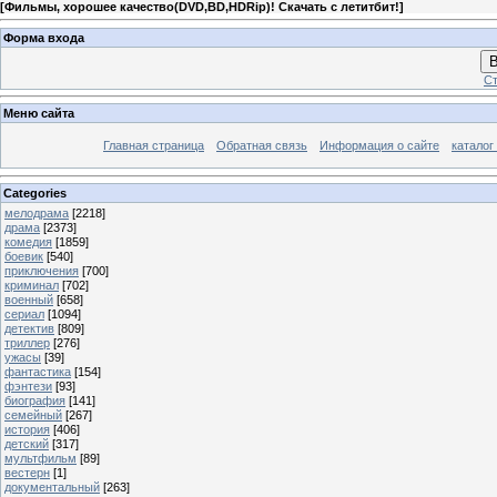
[
Фильмы, хорошее качество(DVD,BD,HDRip)! Скачать с летитбит!
]
Форма входа
В
Ст
Меню сайта
Главная страница
Обратная связь
Информация о сайте
каталог
Categories
мелодрама
[2218]
драма
[2373]
комедия
[1859]
боевик
[540]
приключения
[700]
криминал
[702]
военный
[658]
сериал
[1094]
детектив
[809]
триллер
[276]
ужасы
[39]
фантастика
[154]
фэнтези
[93]
биография
[141]
семейный
[267]
история
[406]
детский
[317]
мультфильм
[89]
вестерн
[1]
документальный
[263]