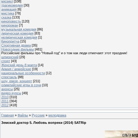
мюзикл
[108]
трагикомедия
[30]
анимация
[6]
мистика
[78]
сказка
[133]
киноповесть
[120]
кинороман
[7]
музыкальная комедия
[86]
лирическая комедия
[83]
нелирическая комедия
[1]
Кинопритча
[15]
Спортивная драма
[35]
Новогодние фильмы
[481]
Российские фильмы про "Новый год" и о том как люди отмечают этот праздник!
шпионский
[29]
спорт
[43]
Женский день-8 марта
[14]
Армия / армейские
[19]
национальные особенности
[12]
спектакль
[88]
шоу, юмор, концерт
[211]
олимпийские игры в сочи
[10]
анонсы
[25]
видео-курсы
[49]
2010
[310]
2011
[364]
2012
[418]
Главная
»
Файлы
»
Русские
»
мелодрама
Земский доктор 5. Любовь вопреки (2014) SATRip