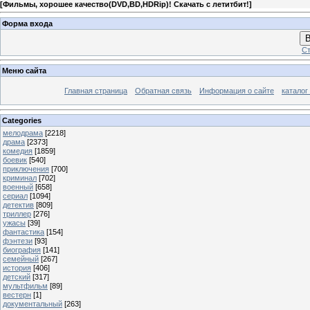
[
Фильмы, хорошее качество(DVD,BD,HDRip)! Скачать с летитбит!
]
Форма входа
В
Ст
Меню сайта
Главная страница
Обратная связь
Информация о сайте
каталог
Categories
мелодрама
[2218]
драма
[2373]
комедия
[1859]
боевик
[540]
приключения
[700]
криминал
[702]
военный
[658]
сериал
[1094]
детектив
[809]
триллер
[276]
ужасы
[39]
фантастика
[154]
фэнтези
[93]
биография
[141]
семейный
[267]
история
[406]
детский
[317]
мультфильм
[89]
вестерн
[1]
документальный
[263]