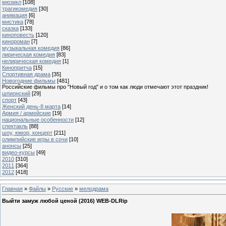
мюзикл
[108]
трагикомедия
[30]
анимация
[6]
мистика
[78]
сказка
[133]
киноповесть
[120]
кинороман
[7]
музыкальная комедия
[86]
лирическая комедия
[83]
нелирическая комедия
[1]
Кинопритча
[15]
Спортивная драма
[35]
Новогодние фильмы
[481]
Российские фильмы про "Новый год" и о том как люди отмечают этот праздник!
шпионский
[29]
спорт
[43]
Женский день-8 марта
[14]
Армия / армейские
[19]
национальные особенности
[12]
спектакль
[88]
шоу, юмор, концерт
[211]
олимпийские игры в сочи
[10]
анонсы
[25]
видео-курсы
[49]
2010
[310]
2011
[364]
2012
[418]
Главная
»
Файлы
»
Русские
»
мелодрама
Выйти замуж любой ценой (2016) WEB-DLRip