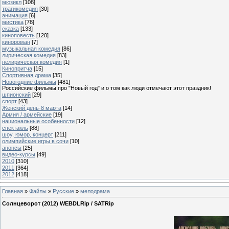
мюзикл
[108]
трагикомедия
[30]
анимация
[6]
мистика
[78]
сказка
[133]
киноповесть
[120]
кинороман
[7]
музыкальная комедия
[86]
лирическая комедия
[83]
нелирическая комедия
[1]
Кинопритча
[15]
Спортивная драма
[35]
Новогодние фильмы
[481]
Российские фильмы про "Новый год" и о том как люди отмечают этот праздник!
шпионский
[29]
спорт
[43]
Женский день-8 марта
[14]
Армия / армейские
[19]
национальные особенности
[12]
спектакль
[88]
шоу, юмор, концерт
[211]
олимпийские игры в сочи
[10]
анонсы
[25]
видео-курсы
[49]
2010
[310]
2011
[364]
2012
[418]
Главная
»
Файлы
»
Русские
»
мелодрама
Солнцеворот (2012) WEBDLRip / SATRip