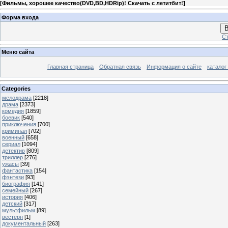
[
Фильмы, хорошее качество(DVD,BD,HDRip)! Скачать с летитбит!
]
Форма входа
В
Ст
Меню сайта
Главная страница
Обратная связь
Информация о сайте
каталог
Categories
мелодрама
[2218]
драма
[2373]
комедия
[1859]
боевик
[540]
приключения
[700]
криминал
[702]
военный
[658]
сериал
[1094]
детектив
[809]
триллер
[276]
ужасы
[39]
фантастика
[154]
фэнтези
[93]
биография
[141]
семейный
[267]
история
[406]
детский
[317]
мультфильм
[89]
вестерн
[1]
документальный
[263]