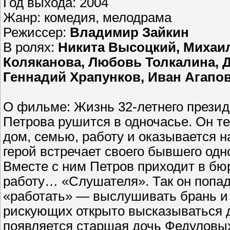
Год выхода: 2004
Жанр: комедия, мелодрама
Режиссер:
Владимир Зайкин
В ролях:
Никита Высоцкий, Михаил
Коляканова, Любовь Толкалина, 
Геннадий Храпунков, Иван Агапо
О фильме: Жизнь 32-летнего прези
Петрова рушится в одночасье. Он т
дом, семью, работу и оказывается н
герой встречает своего бывшего одн
Вместе с ним Петров приходит в бюр
работу… «Слушателя». Так он попад
«работать» — выслушивать брань и 
рискующих открыто высказываться д
появляется старшая дочь Федуловы