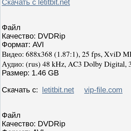
Скачать с letitbit.net
Файл
Качество: DVDRip
Формат: AVI
Видео
: 688x368 (1.87:1), 25 fps, XviD M
Аудио
: (
rus
) 48 kHz, AC3 Dolby Digital, 3
Размер: 1.46 GB
Скачать с:
letitbit.net
vip-file.com
Файл
Качество: DVDRip