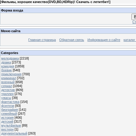
[
Фильмы, хорошее качество(DVD,BD,HDRip)! Скачать с летитбит!
]
Форма входа
В
Ст
Меню сайта
Главная страница
Обратная связь
Информация о сайте
каталог
Categories
мелодрама
[2218]
драма
[2373]
комедия
[1859]
боевик
[540]
приключения
[700]
криминал
[702]
военный
[658]
сериал
[1094]
детектив
[809]
триллер
[276]
ужасы
[39]
фантастика
[154]
фэнтези
[93]
биография
[141]
семейный
[267]
история
[406]
детский
[317]
мультфильм
[89]
вестерн
[1]
документальный
[263]