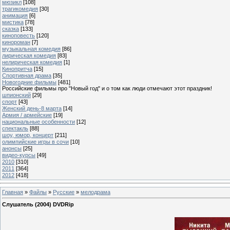
мюзикл
[108]
трагикомедия
[30]
анимация
[6]
мистика
[78]
сказка
[133]
киноповесть
[120]
кинороман
[7]
музыкальная комедия
[86]
лирическая комедия
[83]
нелирическая комедия
[1]
Кинопритча
[15]
Спортивная драма
[35]
Новогодние фильмы
[481]
Российские фильмы про "Новый год" и о том как люди отмечают этот праздник!
шпионский
[29]
спорт
[43]
Женский день-8 марта
[14]
Армия / армейские
[19]
национальные особенности
[12]
спектакль
[88]
шоу, юмор, концерт
[211]
олимпийские игры в сочи
[10]
анонсы
[25]
видео-курсы
[49]
2010
[310]
2011
[364]
2012
[418]
Главная
»
Файлы
»
Русские
»
мелодрама
Слушатель (2004) DVDRip