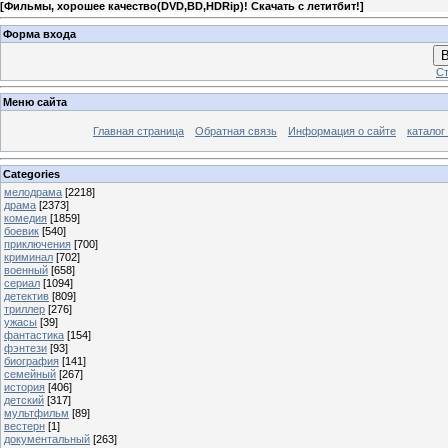
[
Фильмы, хорошее качество(DVD,BD,HDRip)! Скачать с летитбит!
]
Форма входа
В
Ст
Меню сайта
Главная страница
Обратная связь
Информация о сайте
каталог
Categories
мелодрама
[2218]
драма
[2373]
комедия
[1859]
боевик
[540]
приключения
[700]
криминал
[702]
военный
[658]
сериал
[1094]
детектив
[809]
триллер
[276]
ужасы
[39]
фантастика
[154]
фэнтези
[93]
биография
[141]
семейный
[267]
история
[406]
детский
[317]
мультфильм
[89]
вестерн
[1]
документальный
[263]