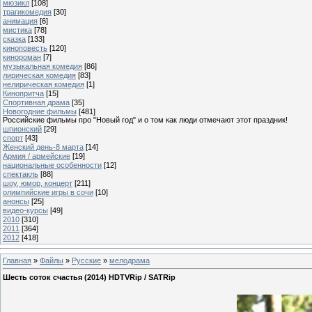
мюзикл
[108]
трагикомедия
[30]
анимация
[6]
мистика
[78]
сказка
[133]
киноповесть
[120]
кинороман
[7]
музыкальная комедия
[86]
лирическая комедия
[83]
нелирическая комедия
[1]
Кинопритча
[15]
Спортивная драма
[35]
Новогодние фильмы
[481]
Российские фильмы про "Новый год" и о том как люди отмечают этот праздник!
шпионский
[29]
спорт
[43]
Женский день-8 марта
[14]
Армия / армейские
[19]
национальные особенности
[12]
спектакль
[88]
шоу, юмор, концерт
[211]
олимпийские игры в сочи
[10]
анонсы
[25]
видео-курсы
[49]
2010
[310]
2011
[364]
2012
[418]
Главная
»
Файлы
»
Русские
»
мелодрама
Шесть соток счастья (2014) HDTVRip / SATRip