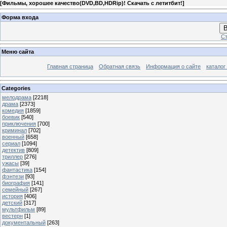
[
Фильмы, хорошее качество(DVD,BD,HDRip)! Скачать с летитбит!
]
Форма входа
В
Ст
Меню сайта
Главная страница
Обратная связь
Информация о сайте
каталог
Categories
мелодрама
[2218]
драма
[2373]
комедия
[1859]
боевик
[540]
приключения
[700]
криминал
[702]
военный
[658]
сериал
[1094]
детектив
[809]
триллер
[276]
ужасы
[39]
фантастика
[154]
фэнтези
[93]
биография
[141]
семейный
[267]
история
[406]
детский
[317]
мультфильм
[89]
вестерн
[1]
документальный
[263]