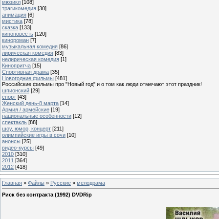
мюзикл
[108]
трагикомедия
[30]
анимация
[6]
мистика
[78]
сказка
[133]
киноповесть
[120]
кинороман
[7]
музыкальная комедия
[86]
лирическая комедия
[83]
нелирическая комедия
[1]
Кинопритча
[15]
Спортивная драма
[35]
Новогодние фильмы
[481]
Российские фильмы про "Новый год" и о том как люди отмечают этот праздник!
шпионский
[29]
спорт
[43]
Женский день-8 марта
[14]
Армия / армейские
[19]
национальные особенности
[12]
спектакль
[88]
шоу, юмор, концерт
[211]
олимпийские игры в сочи
[10]
анонсы
[25]
видео-курсы
[49]
2010
[310]
2011
[364]
2012
[418]
Главная
»
Файлы
»
Русские
»
мелодрама
Риск без контракта (1992) DVDRip