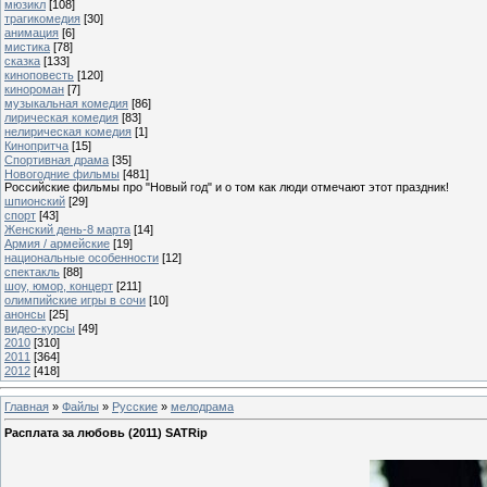
мюзикл
[108]
трагикомедия
[30]
анимация
[6]
мистика
[78]
сказка
[133]
киноповесть
[120]
кинороман
[7]
музыкальная комедия
[86]
лирическая комедия
[83]
нелирическая комедия
[1]
Кинопритча
[15]
Спортивная драма
[35]
Новогодние фильмы
[481]
Российские фильмы про "Новый год" и о том как люди отмечают этот праздник!
шпионский
[29]
спорт
[43]
Женский день-8 марта
[14]
Армия / армейские
[19]
национальные особенности
[12]
спектакль
[88]
шоу, юмор, концерт
[211]
олимпийские игры в сочи
[10]
анонсы
[25]
видео-курсы
[49]
2010
[310]
2011
[364]
2012
[418]
Главная
»
Файлы
»
Русские
»
мелодрама
Расплата за любовь (2011) SATRip