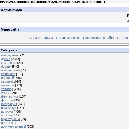
[
Фильмы, хорошее качество(DVD,BD,HDRip)! Скачать с летитбит!
]
Форма входа
В
Ст
Меню сайта
Главная страница
Обратная связь
Информация о сайте
каталог
Categories
мелодрама
[2218]
драма
[2373]
комедия
[1859]
боевик
[540]
приключения
[700]
криминал
[702]
военный
[658]
сериал
[1094]
детектив
[809]
триллер
[276]
ужасы
[39]
фантастика
[154]
фэнтези
[93]
биография
[141]
семейный
[267]
история
[406]
детский
[317]
мультфильм
[89]
вестерн
[1]
документальный
[263]