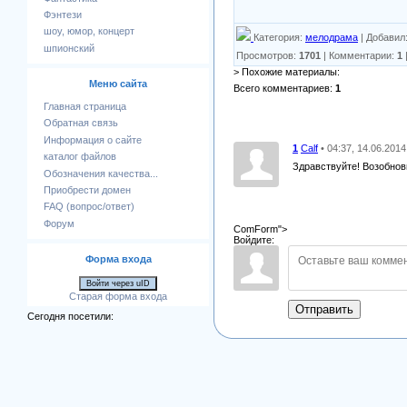
Фэнтези
шоу, юмор, концерт
Категория
:
мелодрама
|
Добавил
шпионский
Просмотров
:
1701
|
Комментарии
:
1
> Похожие материалы:
Меню сайта
Всего комментариев
:
1
Главная страница
Обратная связь
Информация о сайте
1
Calf
• 04:37, 14.06.2014
каталог файлов
Здравствуйте! Возобнов
Обозначения качества...
Приобрести домен
FAQ (вопрос/ответ)
Форум
ComForm">
Войдите:
Форма входа
Войти через uID
Старая форма входа
Отправить
Сегодня посетили: