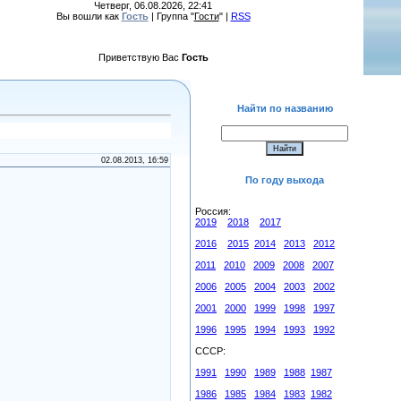
Четверг, 06.08.2026, 22:41
Вы вошли как
Гость
| Группа "
Гости
" |
RSS
Приветствую Вас
Гость
Найти по названию
02.08.2013, 16:59
По году выхода
Россия:
2019
2018
2017
2016
2015
2014
2013
2012
2011
2010
2009
2008
2007
2006
2005
2004
2003
2002
2001
2000
1999
1998
1997
1996
1995
1994
1993
1992
СССР:
1991
1990
1989
1988
1987
1986
1985
1984
1983
1982