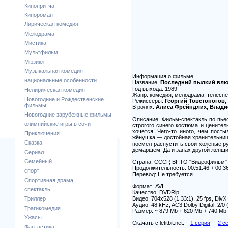
Кинопритча
Кинороман
Лирическая комедия
Мелодрама
Мистика
Мультфильм
Мюзикл
Музыкальная комедия
Информация о фильме
национальные особенности
Название:
Последний пылкий вл
Год выхода: 1989
Нелирическая комедия
Жанр: комедия, мелодрама, телеспе
Новогодние и Рождественские
Режиссёры:
Георгий Товстоногов,
фильмы
В ролях:
Алиса Фрейндлих, Влади
Новогодние зарубежные фильмы
Описание: Фильм-спектакль по пье
олимпийские игры в сочи
строгого синего костюма и ценител
хочется! Чего-то иного, чем пост
Приключения
жёнушка — достойная хранительница
Сказка
посмел распустить свои холеные рук
демаршем. Да и запах другой женщин
Сериал
Семейный
Страна: СССР, ВПТО "Видеофильм"
Продолжительность: 00:51:46 + 00:36
спорт
Перевод: Не требуется
Спортивная драма
Формат: AVI
спектакль
Качество: DVDRip
Видео: 704x528 (1.33:1), 25 fps, DivX
Триллер
Аудио: 48 kHz, AC3 Dolby Digital, 2/0 
Трагикомедия
Размер: ~ 879 Mb + 620 Mb + 740 Mb
Ужасы
Скачать с letitbit.net:
1 серия
2 с
Фантастика