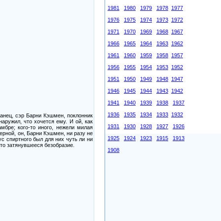
1981
1980
1979
1978
1977
1976
1975
1974
1973
1972
1971
1970
1969
1968
1967
1966
1965
1964
1963
1962
1961
1960
1959
1958
1957
1956
1955
1954
1953
1952
1951
1950
1949
1948
1947
1946
1945
1944
1943
1942
1941
1940
1939
1938
1937
1936
1935
1934
1933
1932
анец, сэр Барни Кэшмен, поклонник
аружил, что хочется ему. И ой, как
1931
1930
1928
1927
1926
мбре; кого-то иного, нежели милая
рной, он, Барни Кэшмен, ни разу не
1925
1924
1923
1915
1913
ус спиртного был для них чуть ли ни
это затянувшееся безобразие.
1908