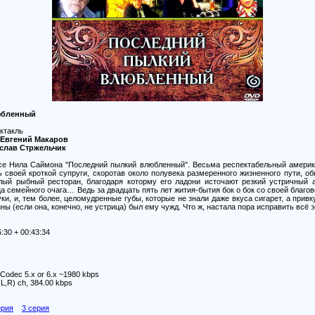
юбленный
ктакль
 Евгений Макаров
слав Стржельчик
се Нила Саймона "Последний пылкий влюбленный". Весьма респектабельный америк
ь своей кроткой супруги, скоротав около полувека размеренного жизненного пути, обн
ылый рыбный ресторан, благодаря которму его ладони источают резкий устричный а
 семейного очага… Ведь за двадцать пять лет жития-бытия бок о бок со своей благове
и, и, тем более, целомудренные губы, которые не знали даже вкуса сигарет, а привк
ы (если она, конечно, не устрица) был ему чужд. Что ж, настала пора исправить всё 
:30 + 00:43:34
 Codec 5.x or 6.x ~1980 kbps
(L,R) ch, 384.00 kbps
ерия
3 серия