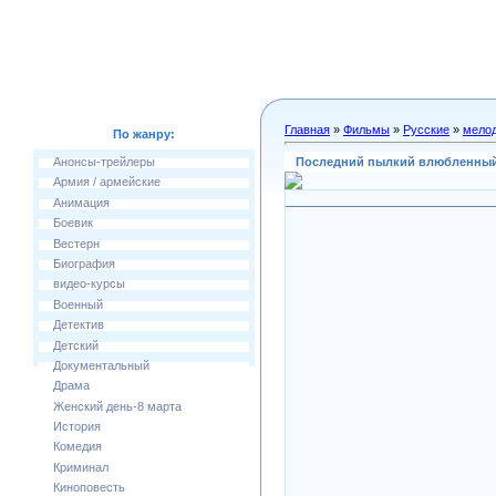
Главная
»
Фильмы
»
Русские
»
мело
По жанру:
Последний пылкий влюбленный 
Анонсы-трейлеры
Армия / армейские
Анимация
Боевик
Вестерн
Биография
видео-курсы
Военный
Детектив
Детский
Документальный
Драма
Женский день-8 марта
История
Комедия
Криминал
Киноповесть