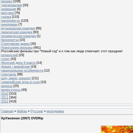
мюзикл
[108]
трагикомедия
[30]
анимация
[6]
мистика
[78]
сказка
[133]
киноповесть
[120]
кинороман
[7]
музыкальная комедия
[86]
лирическая комедия
[83]
нелирическая комедия
[1]
Кинопритча
[15]
Спортивная драма
[35]
Новогодние фильмы
[481]
Российские фильмы про "Новый год" и о том как люди отмечают этот праздник!
шпионский
[29]
спорт
[43]
Женский день-8 марта
[14]
Армия / армейские
[19]
национальные особенности
[12]
спектакль
[88]
шоу, юмор, концерт
[211]
олимпийские игры в сочи
[10]
анонсы
[25]
видео-курсы
[49]
2010
[310]
2011
[364]
2012
[418]
Главная
»
Файлы
»
Русские
»
мелодрама
КрУжовник (2007) DVDRip