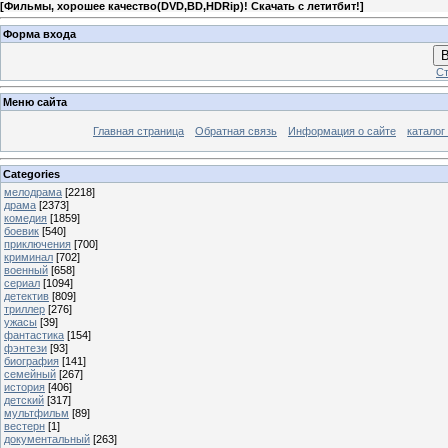
[
Фильмы, хорошее качество(DVD,BD,HDRip)! Скачать с летитбит!
]
Форма входа
В
Ст
Меню сайта
Главная страница
Обратная связь
Информация о сайте
каталог
Categories
мелодрама
[2218]
драма
[2373]
комедия
[1859]
боевик
[540]
приключения
[700]
криминал
[702]
военный
[658]
сериал
[1094]
детектив
[809]
триллер
[276]
ужасы
[39]
фантастика
[154]
фэнтези
[93]
биография
[141]
семейный
[267]
история
[406]
детский
[317]
мультфильм
[89]
вестерн
[1]
документальный
[263]