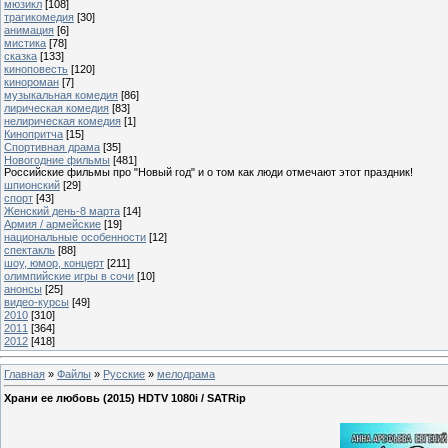
мюзикл
[108]
трагикомедия
[30]
анимация
[6]
мистика
[78]
сказка
[133]
киноповесть
[120]
кинороман
[7]
музыкальная комедия
[86]
лирическая комедия
[83]
нелирическая комедия
[1]
Кинопритча
[15]
Спортивная драма
[35]
Новогодние фильмы
[481]
Российские фильмы про "Новый год" и о том как люди отмечают этот праздник!
шпионский
[29]
спорт
[43]
Женский день-8 марта
[14]
Армия / армейские
[19]
национальные особенности
[12]
спектакль
[88]
шоу, юмор, концерт
[211]
олимпийские игры в сочи
[10]
анонсы
[25]
видео-курсы
[49]
2010
[310]
2011
[364]
2012
[418]
Главная
»
Файлы
»
Русские
»
мелодрама
Храни ее любовь (2015) HDTV 1080i / SATRip