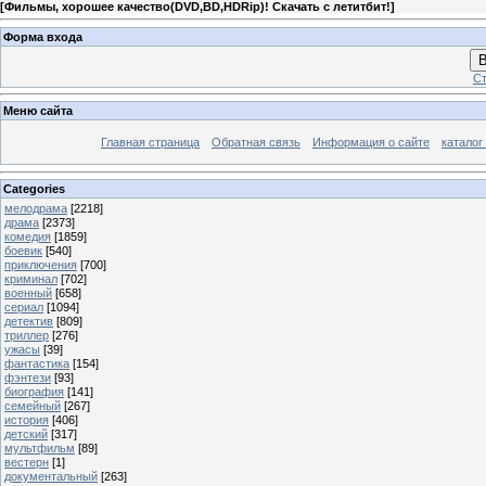
[
Фильмы, хорошее качество(DVD,BD,HDRip)! Скачать с летитбит!
]
Форма входа
В
Ст
Меню сайта
Главная страница
Обратная связь
Информация о сайте
каталог
Categories
мелодрама
[2218]
драма
[2373]
комедия
[1859]
боевик
[540]
приключения
[700]
криминал
[702]
военный
[658]
сериал
[1094]
детектив
[809]
триллер
[276]
ужасы
[39]
фантастика
[154]
фэнтези
[93]
биография
[141]
семейный
[267]
история
[406]
детский
[317]
мультфильм
[89]
вестерн
[1]
документальный
[263]