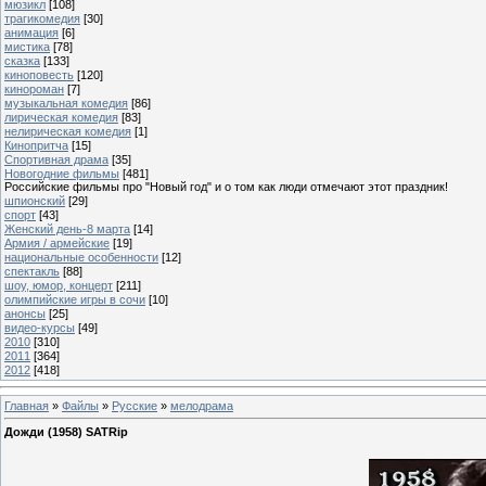
мюзикл
[108]
трагикомедия
[30]
анимация
[6]
мистика
[78]
сказка
[133]
киноповесть
[120]
кинороман
[7]
музыкальная комедия
[86]
лирическая комедия
[83]
нелирическая комедия
[1]
Кинопритча
[15]
Спортивная драма
[35]
Новогодние фильмы
[481]
Российские фильмы про "Новый год" и о том как люди отмечают этот праздник!
шпионский
[29]
спорт
[43]
Женский день-8 марта
[14]
Армия / армейские
[19]
национальные особенности
[12]
спектакль
[88]
шоу, юмор, концерт
[211]
олимпийские игры в сочи
[10]
анонсы
[25]
видео-курсы
[49]
2010
[310]
2011
[364]
2012
[418]
Главная
»
Файлы
»
Русские
»
мелодрама
Дожди (1958) SATRip