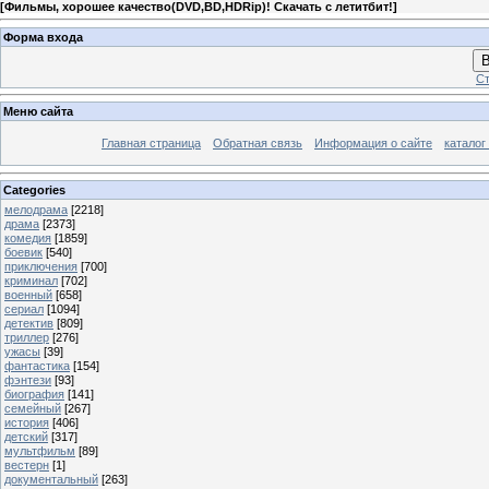
[
Фильмы, хорошее качество(DVD,BD,HDRip)! Скачать с летитбит!
]
Форма входа
В
Ст
Меню сайта
Главная страница
Обратная связь
Информация о сайте
каталог
Categories
мелодрама
[2218]
драма
[2373]
комедия
[1859]
боевик
[540]
приключения
[700]
криминал
[702]
военный
[658]
сериал
[1094]
детектив
[809]
триллер
[276]
ужасы
[39]
фантастика
[154]
фэнтези
[93]
биография
[141]
семейный
[267]
история
[406]
детский
[317]
мультфильм
[89]
вестерн
[1]
документальный
[263]