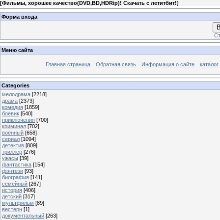
[
Фильмы, хорошее качество(DVD,BD,HDRip)! Скачать с летитбит!
]
Форма входа
В
Ст
Меню сайта
Главная страница
Обратная связь
Информация о сайте
каталог
Categories
мелодрама
[2218]
драма
[2373]
комедия
[1859]
боевик
[540]
приключения
[700]
криминал
[702]
военный
[658]
сериал
[1094]
детектив
[809]
триллер
[276]
ужасы
[39]
фантастика
[154]
фэнтези
[93]
биография
[141]
семейный
[267]
история
[406]
детский
[317]
мультфильм
[89]
вестерн
[1]
документальный
[263]