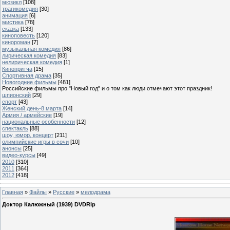
мюзикл
[108]
трагикомедия
[30]
анимация
[6]
мистика
[78]
сказка
[133]
киноповесть
[120]
кинороман
[7]
музыкальная комедия
[86]
лирическая комедия
[83]
нелирическая комедия
[1]
Кинопритча
[15]
Спортивная драма
[35]
Новогодние фильмы
[481]
Российские фильмы про "Новый год" и о том как люди отмечают этот праздник!
шпионский
[29]
спорт
[43]
Женский день-8 марта
[14]
Армия / армейские
[19]
национальные особенности
[12]
спектакль
[88]
шоу, юмор, концерт
[211]
олимпийские игры в сочи
[10]
анонсы
[25]
видео-курсы
[49]
2010
[310]
2011
[364]
2012
[418]
Главная
»
Файлы
»
Русские
»
мелодрама
Доктор Калюжный (1939) DVDRip