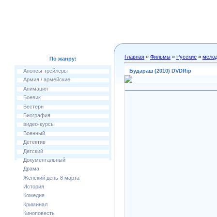
Главная
»
Фильмы
»
Русские
»
мело
По жанру:
Будараш (2010) DVDRip
Анонсы-трейлеры
Армия / армейские
Анимация
Боевик
Вестерн
Биография
видео-курсы
Военный
Детектив
Детский
Документальный
Драма
Женский день-8 марта
История
Комедия
Криминал
Киноповесть