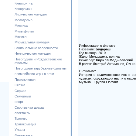
Кинопритча
Кинороман
Лирическая комедия
Мелодрама
Мистика
Мультфильм
Мюзикл
Музыкальная комедия
Информация о фильме
национальные особенности
Название:
Будараш
Год выхода: 2010
Нелирическая комедия
Жанр: Мелодрама, притча
Новогодние и Рождественские
Режиссер:
Кирилл Модылевский
фильмы
В ролях: Дмитрий Антимонов, Ольга
Новогодние зарубежные фильмы
О фильме:
олимпийские игры в сочи
История о взаимоотношениях в сов
чудесах, окружающих нас, и о нашем
Приключения
Музыка – Группа Eleфant
Сказка
Сериал
Семейный
спорт
Спортивная драма
спектакль
Триллер
Трагикомедия
Ужасы
Фантастика