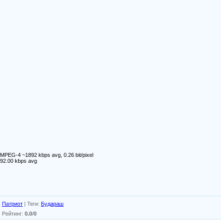
 MPEG-4 ~1892 kbps avg, 0.26 bit/pixel
192.00 kbps avg
:
Патриот
|
Теги
:
Будараш
|
Рейтинг
:
0.0
/
0