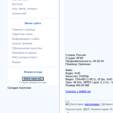
Фэнтези
шоу, юмор, концерт
шпионский
Меню сайта
Главная страница
Обратная связь
Информация о сайте
каталог файлов
Обозначения качества...
Приобрести домен
Страна: Россия
FAQ (вопрос/ответ)
Студия: ВГИК
Продолжительность: 00:26:44
Форум
Перевод: Оригинал
Файл
Форма входа
Кодек: XviD
Качество: DVDRip
Войти через uID
Видео: 720x400 (1.80:1), 25 fps, XviD
Звук: 48 kHz, MPEG Layer 3, 2 ch, ~
Старая форма входа
Размер 400.00 MB
Сегодня посетили:
Скачать с letitbit.net
Категория
:
мелодрама
|
Добавил
Просмотров
:
1517
|
Комментарии
:
0