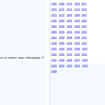
1981
1980
1979
1978
1977
1976
1975
1974
1973
1972
1971
1970
1969
1968
1967
1966
1965
1964
1963
1962
1961
1960
1959
1958
1957
1956
1955
1954
1953
1952
1951
1950
1949
1948
1947
1946
1945
1944
1943
1942
1941
1940
1939
1938
1937
1936
1935
1934
1933
1932
аса не помнит лица собеседника. О
1931
1930
1928
1927
1926
1925
1924
1923
1915
1913
1908