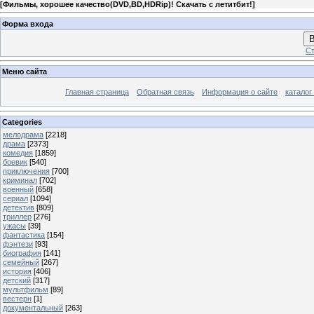
[
Фильмы, хорошее качество(DVD,BD,HDRip)! Скачать с летитбит!
]
Форма входа
В
Ст
Меню сайта
Главная страница
Обратная связь
Информация о сайте
каталог
Categories
мелодрама
[2218]
драма
[2373]
комедия
[1859]
боевик
[540]
приключения
[700]
криминал
[702]
военный
[658]
сериал
[1094]
детектив
[809]
триллер
[276]
ужасы
[39]
фантастика
[154]
фэнтези
[93]
биография
[141]
семейный
[267]
история
[406]
детский
[317]
мультфильм
[89]
вестерн
[1]
документальный
[263]