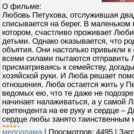
О фильме:
Любовь Петухова, отслужившая двад
списывается на берег. В маленьком
котором, счастливо проживает Люби
детьми. Однако оказывается, что р
объятия. Они настолько привыкли к 
всеми силами пытаются отправить 
присматриваясь к семейству, догады
хозяйской руки. И Люба решает пом
отношения. Люба остается жить у П
ведомых ею, что те даже не подозре
начинает налаживаться, а у самой 
претендента на ее руку и сердце – 
сердце любы занято таинственным к
мелодрама
|
Просмотров:
4495
|
Загр