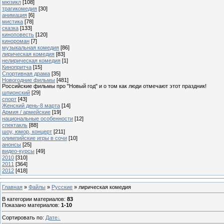
мюзикл
[108]
трагикомедия
[30]
анимация
[6]
мистика
[78]
сказка
[133]
киноповесть
[120]
кинороман
[7]
музыкальная комедия
[86]
лирическая комедия
[83]
нелирическая комедия
[1]
Кинопритча
[15]
Спортивная драма
[35]
Новогодние фильмы
[481]
Российские фильмы про "Новый год" и о том как люди отмечают этот праздник!
шпионский
[29]
спорт
[43]
Женский день-8 марта
[14]
Армия / армейские
[19]
национальные особенности
[12]
спектакль
[88]
шоу, юмор, концерт
[211]
олимпийские игры в сочи
[10]
анонсы
[25]
видео-курсы
[49]
2010
[310]
2011
[364]
2012
[418]
Главная
»
Файлы
»
Русские
» лирическая комедия
В категории материалов
:
83
Показано материалов
:
1-10
Сортировать по
:
Дате