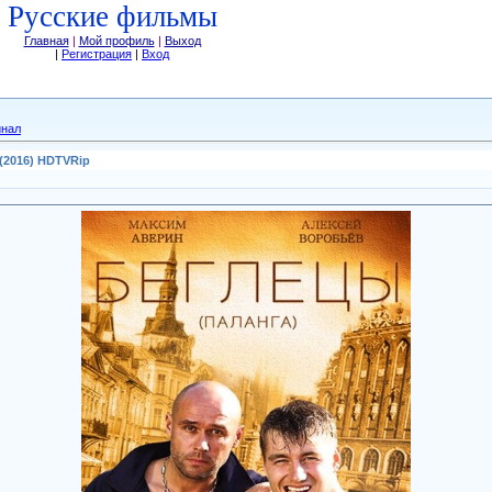
Русские фильмы
Главная
|
Мой профиль
|
Выход
|
Регистрация
|
Вход
инал
 (2016) HDTVRip