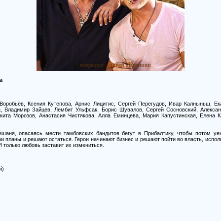
а
Воробьёв, Ксения Кутепова, Арнис Лицитис, Сергей Перегудов, Ивар Калныньш, Ек
а, Владимир Зайцев, Лембит Ульфсак, Борис Шувалов, Сергей Сосновский, Алексан
кита Морозов, Анастасия Чистякова, Алла Еминцева, Мария Капустинская, Елена 
шаня, опасаясь мести тамбовских бандитов бегут в Прибалтику, чтобы потом уе
и планы и решают остаться. Герои начинают бизнес и решают пойти во власть, испол
 только любовь заставит их измениться.
й)