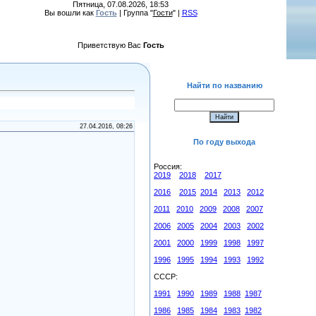
Пятница, 07.08.2026, 18:53
Вы вошли как
Гость
| Группа "
Гости
" |
RSS
Приветствую Вас
Гость
Найти по названию
27.04.2016, 08:26
По году выхода
Россия:
2019
2018
2017
2016
2015
2014
2013
2012
2011
2010
2009
2008
2007
2006
2005
2004
2003
2002
2001
2000
1999
1998
1997
1996
1995
1994
1993
1992
СССР:
1991
1990
1989
1988
1987
1986
1985
1984
1983
1982