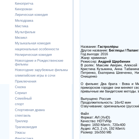
Кинопритча
Кинороман
Лирическая комедия
Мелодрама
Мистика
Мультфильм
Мюзикл
Музыкальная комедия
Название:
Гастролёры
национальные особенности
Другое название:
Беглецы / Паланг
Год выхода: 2016
Нелирическая комедия
Жанр: криминал
Новогодние и Рождественские
Режиссер:
Андрей Щербинин
фильмы
В ролях: Максим Аверин, Алексей 
Кристина Кузьмина, Анна Табанин
Новогодние зарубежные фильмы
Петренко, Екатерина Шевченко, Ни
олимпийские игры в сочи
Онищенко
Приключения
О фильме: Два брата - Вова и Ми
Сказка
приморском городке они меняют сво
привычные им бандитские методы. И
Сериал
Семейный
Выпущено: Россия
Продолжительность: 16х42 мин
спорт
Озвучивание: оригинальное (русски
Спортивная драма
Файл
спектакль
Формат: AVI (XviD)
Качество: HDTVRip
Триллер
Видео: 1650 Кбит/с, 720x400
Трагикомедия
Аудио: AC3, 2 ch, 192 Кбит/с
Размер: 16x550 МБ
Ужасы
Фантастика