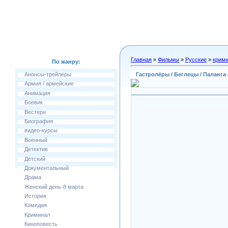
Главная
»
Фильмы
»
Русские
»
крим
По жанру:
Гастролёры / Беглецы / Паланга
Анонсы-трейлеры
Армия / армейские
Анимация
Боевик
Вестерн
Биография
видео-курсы
Военный
Детектив
Детский
Документальный
Драма
Женский день-8 марта
История
Комедия
Криминал
Киноповесть