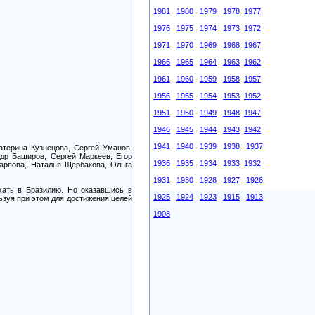
1981
1980
1979
1978
1977
1976
1975
1974
1973
1972
1971
1970
1969
1968
1967
1966
1965
1964
1963
1962
1961
1960
1959
1958
1957
1956
1955
1954
1953
1952
1951
1950
1949
1948
1947
1946
1945
1944
1943
1942
1941
1940
1939
1938
1937
атерина Кузнецова, Сергей Уманов,
др Баширов, Сергей Маркеев, Егор
1936
1935
1934
1933
1932
Карпова, Наталья Щербакова, Ольга
1931
1930
1928
1927
1926
хать в Бразилию. Но оказавшись в
1925
1924
1923
1915
1913
ьзуя при этом для достижения целей
1908