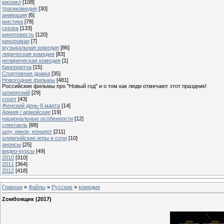
мюзикл
[108]
трагикомедия
[30]
анимация
[6]
мистика
[78]
сказка
[133]
киноповесть
[120]
кинороман
[7]
музыкальная комедия
[86]
лирическая комедия
[83]
нелирическая комедия
[1]
Кинопритча
[15]
Спортивная драма
[35]
Новогодние фильмы
[481]
Российские фильмы про "Новый год" и о том как люди отмечают этот праздник!
шпионский
[29]
спорт
[43]
Женский день-8 марта
[14]
Армия / армейские
[19]
национальные особенности
[12]
спектакль
[88]
шоу, юмор, концерт
[211]
олимпийские игры в сочи
[10]
анонсы
[25]
видео-курсы
[49]
2010
[310]
2011
[364]
2012
[418]
Главная
»
Файлы
»
Русские
»
комедия
Zомбоящик (2017)