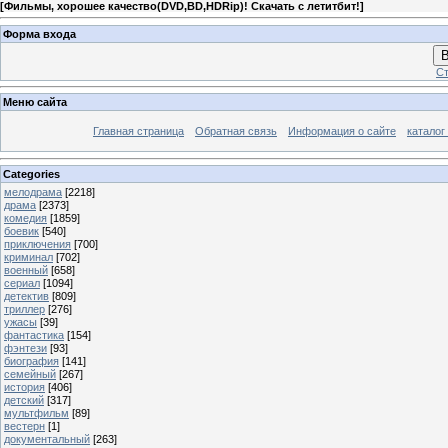
[
Фильмы, хорошее качество(DVD,BD,HDRip)! Скачать с летитбит!
]
Форма входа
В
Ст
Меню сайта
Главная страница
Обратная связь
Информация о сайте
каталог
Categories
мелодрама
[2218]
драма
[2373]
комедия
[1859]
боевик
[540]
приключения
[700]
криминал
[702]
военный
[658]
сериал
[1094]
детектив
[809]
триллер
[276]
ужасы
[39]
фантастика
[154]
фэнтези
[93]
биография
[141]
семейный
[267]
история
[406]
детский
[317]
мультфильм
[89]
вестерн
[1]
документальный
[263]