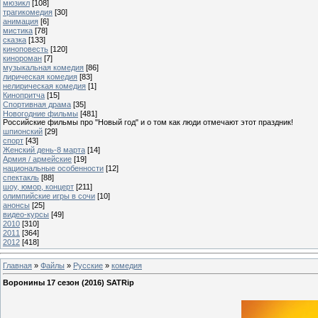
мюзикл
[108]
трагикомедия
[30]
анимация
[6]
мистика
[78]
сказка
[133]
киноповесть
[120]
кинороман
[7]
музыкальная комедия
[86]
лирическая комедия
[83]
нелирическая комедия
[1]
Кинопритча
[15]
Спортивная драма
[35]
Новогодние фильмы
[481]
Российские фильмы про "Новый год" и о том как люди отмечают этот праздник!
шпионский
[29]
спорт
[43]
Женский день-8 марта
[14]
Армия / армейские
[19]
национальные особенности
[12]
спектакль
[88]
шоу, юмор, концерт
[211]
олимпийские игры в сочи
[10]
анонсы
[25]
видео-курсы
[49]
2010
[310]
2011
[364]
2012
[418]
Главная
»
Файлы
»
Русские
»
комедия
Воронины 17 сезон (2016) SATRip