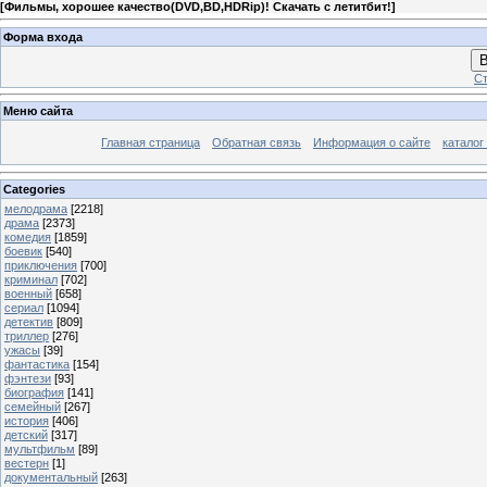
[
Фильмы, хорошее качество(DVD,BD,HDRip)! Скачать с летитбит!
]
Форма входа
В
Ст
Меню сайта
Главная страница
Обратная связь
Информация о сайте
каталог
Categories
мелодрама
[2218]
драма
[2373]
комедия
[1859]
боевик
[540]
приключения
[700]
криминал
[702]
военный
[658]
сериал
[1094]
детектив
[809]
триллер
[276]
ужасы
[39]
фантастика
[154]
фэнтези
[93]
биография
[141]
семейный
[267]
история
[406]
детский
[317]
мультфильм
[89]
вестерн
[1]
документальный
[263]