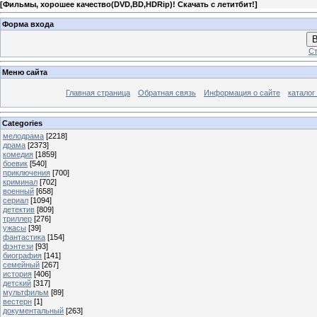
[
Фильмы, хорошее качество(DVD,BD,HDRip)! Скачать с летитбит!
]
Форма входа
В
Ст
Меню сайта
Главная страница
Обратная связь
Информация о сайте
каталог
Categories
мелодрама
[2218]
драма
[2373]
комедия
[1859]
боевик
[540]
приключения
[700]
криминал
[702]
военный
[658]
сериал
[1094]
детектив
[809]
триллер
[276]
ужасы
[39]
фантастика
[154]
фэнтези
[93]
биография
[141]
семейный
[267]
история
[406]
детский
[317]
мультфильм
[89]
вестерн
[1]
документальный
[263]