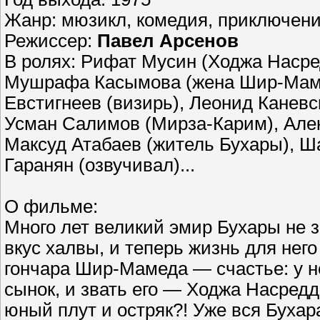
Жанр: мюзикл, комедия, приключен
Режиссер:
Павел Арсенов
В ролях: Рифат Мусин (Ходжа Насре
Мушрафа Касымова (жена Шир-Мамед
Евстигнеев (визирь), Леонид Каневс
Усман Салимов (Мирза-Карим), Алек
Максуд Атабаев (житель Бухары), Ша
Гаранян (озвучивал)...
О фильме:
Много лет великий эмир Бухары не 
вкус халвы, и теперь жизнь для него
гончара Шир-Мамеда — счастье: у 
сынок, и звать его — Ходжа Насредди
юный плут и остряк?! Уже вся Буха