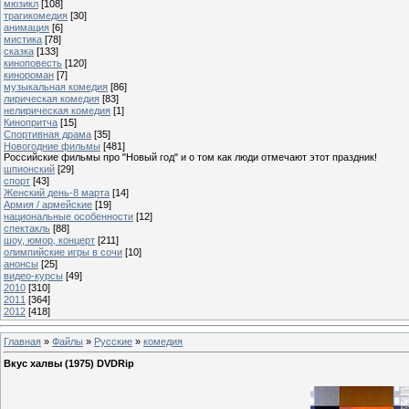
мюзикл
[108]
трагикомедия
[30]
анимация
[6]
мистика
[78]
сказка
[133]
киноповесть
[120]
кинороман
[7]
музыкальная комедия
[86]
лирическая комедия
[83]
нелирическая комедия
[1]
Кинопритча
[15]
Спортивная драма
[35]
Новогодние фильмы
[481]
Российские фильмы про "Новый год" и о том как люди отмечают этот праздник!
шпионский
[29]
спорт
[43]
Женский день-8 марта
[14]
Армия / армейские
[19]
национальные особенности
[12]
спектакль
[88]
шоу, юмор, концерт
[211]
олимпийские игры в сочи
[10]
анонсы
[25]
видео-курсы
[49]
2010
[310]
2011
[364]
2012
[418]
Главная
»
Файлы
»
Русские
»
комедия
Вкус халвы (1975) DVDRip