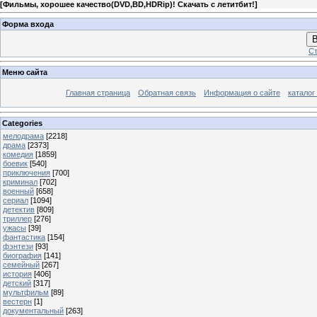
[
Фильмы, хорошее качество(DVD,BD,HDRip)! Скачать с летитбит!
]
Форма входа
В
Ст
Меню сайта
Главная страница
Обратная связь
Информация о сайте
каталог
Categories
мелодрама
[2218]
драма
[2373]
комедия
[1859]
боевик
[540]
приключения
[700]
криминал
[702]
военный
[658]
сериал
[1094]
детектив
[809]
триллер
[276]
ужасы
[39]
фантастика
[154]
фэнтези
[93]
биография
[141]
семейный
[267]
история
[406]
детский
[317]
мультфильм
[89]
вестерн
[1]
документальный
[263]