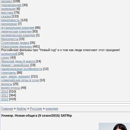
мюзикл
[108]
трагикомедия
[30]
анимация
[6]
мистика
[78]
сказка
[133]
киноповесть
[120]
кинороман
[7]
музыкальная комедия
[86]
лирическая комедия
[83]
нелирическая комедия
[1]
Кинопритча
[15]
Спортивная драма
[35]
Новогодние фильмы
[481]
Российские фильмы про "Новый год" и о том как люди отмечают этот праздник!
шпионский
[29]
спорт
[43]
Женский день-8 марта
[14]
Армия / армейские
[19]
национальные особенности
[12]
спектакль
[88]
шоу, юмор, концерт
[211]
олимпийские игры в сочи
[10]
анонсы
[25]
видео-курсы
[49]
2010
[310]
2011
[364]
2012
[418]
Главная
»
Файлы
»
Русские
»
комедия
Универ. Новая общага (9 сезон/2015) SATRip